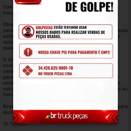
Somos uma empresa com amplo estoque de peças 
mecânica, lataria, acessórios, entre outros.
Observação: Considerando que recebemos veículos 
para retirada de peças diariamente, nem todas as peças 
estão anunciadas, desta forma, fique à vontade para 
solicitar qualquer peça, de qualquer veículo, em 
qualquer um de nossos anúncios.
O Grupo Br Truck Peças está há 25 anos 
comercializando peças para caminhões, vans, 
caminhonetes, automóveis e utilitários. Todas com 
garantia de procedência e funcionamento. Produtos 
vendidos somente com Nota Fiscal e proveniente de 
veículo sucata – TODOS devidamente baixados junto ao 
Detran.
Boas compras e sempre que precisar estamos aqui para 
ajudar!
19-125930