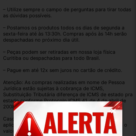
– Utilize sempre o campo de perguntas para tirar todas 
as dúvidas possíveis.
– Postamos os produtos todos os dias de segunda a 
sexta-feira até às 13:30h. Compras após às 14h serão 
despachadas no próximo dia útil.
– Peças podem ser retiradas em nossa loja física 
Curitiba ou despachadas para todo Brasil.
– Pague em até 12x sem juros no cartão de crédito.
Atenção: As compras realizadas em nome de Pessoa 
Jurídica estão sujeitas à cobrança de ICMS, 
Substituição Tributária diferença de ICMS de estado pra 
estado conforme Protocolo ICMS 41, de 4 de abril de 
2008.
Caso você tenha dúvidas sobre o percentual a ser 
aplicado, nos consulte através do campo perguntas o 
valor que será acrescentado.