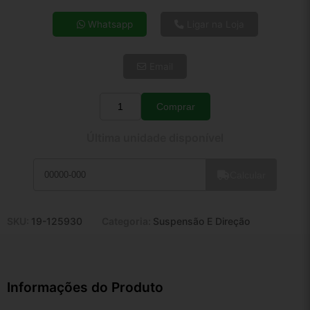
4x de R$ 27,44
Whatsapp
Ligar na Loja
5x de R$ 22,24
6x de R$ 18,75
Email
7x de R$ 16,22
8x de R$ 14,38
9x de R$ 12,95
Comprar
Quantidade
10x de R$ 11,75
Última unidade disponível
11x de R$ 10,81
12x de R$ 10,03
Calcular
SKU:
19-125930
Categoria:
Suspensão E Direção
Informações do Produto