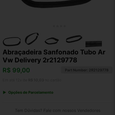
Abraçadeira Sanfonado Tubo Ar
Vw Delivery 2r2129778
R$
99,00
Part Number:
2R2129778
Em até 12x de
R$ 10,03
no cartão
Opções de Parcelamento
1x de R$ 99,00 s/ juros
2x de R$ 53,28
Tem Dúvidas? Fale com nossos Vendedores
3x de R$ 36,05