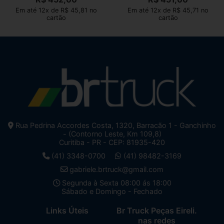
Em até 12x de R$ 45,81 no
Em até 12x de R$ 45,71 no
cartão
cartão
Rua Pedrina Accordes Costa, 1320, Barracão 1 - Ganchinho
- (Contorno Leste, Km 109,8)
Curitiba - PR - CEP: 81935-420
(41) 3348-0700
(41) 98482-3169
gabriele.brtruck@gmail.com
Segunda à Sexta 08:00 ás 18:00
Sábado e Domingo - Fechado
Links Úteis
Br Truck Peças Eireli.
nas redes