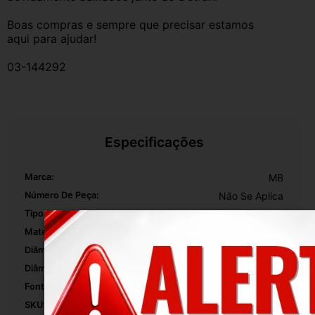
Boas compras e sempre que precisar estamos 
aqui para ajudar!
03-144292
Especificações
Marca:
MB
Número De Peça:
Não Se Aplica
Tipo De Veículo:
Linha Pesada
Material:
Plastico
Diâmetro Mínimo:
1 Mm
Diâmetro Máximo:
1 Mm
Fonte Do Produto:
Br
SKU:
03-144292