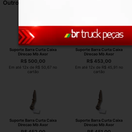
Outros Produtos
Suporte Barra Curta Caixa
Suporte Barra Curta Caixa
Direcao Mb Axor
Direcao Mb Axor
R$
500,00
R$
453,00
Em até 12x de R$ 50,67 no
Em até 12x de R$ 45,91 no
cartão
cartão
Suporte Barra Curta Caixa
Suporte Barra Curta Caixa
Direcao Mb Axor
Direcao Mb Axor
R$
452,00
R$
451,00