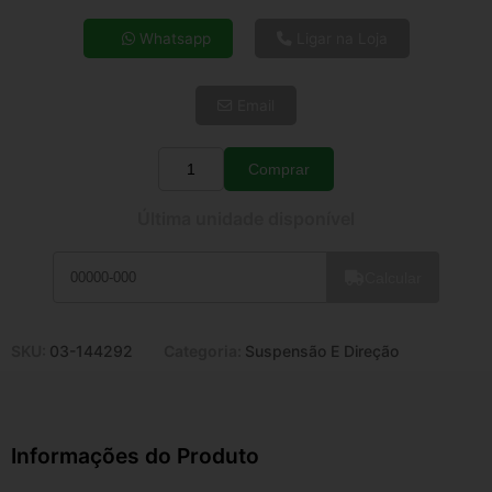
4x de R$ 27,44
Whatsapp
Ligar na Loja
5x de R$ 22,24
6x de R$ 18,75
Email
7x de R$ 16,22
8x de R$ 14,38
9x de R$ 12,95
Comprar
Quantidade
10x de R$ 11,75
Última unidade disponível
11x de R$ 10,81
12x de R$ 10,03
Calcular
SKU:
03-144292
Categoria:
Suspensão E Direção
Informações do Produto