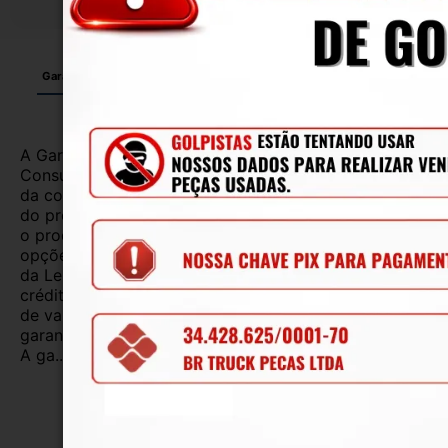
Garantia
Certificado de Procedência
Troca e Devolução
A Garantia Legal, prevista no Código de Defesa do
Consumidor, é de 90 (noventa) dias a partir da data
da compra e cobre defeitos de fabricação e vícios
do produto adquirido.Na impossibilidade de reparar
o produto, o cliente poderá escolher dentre as
opções previstas no parágrafo primeiro do artigo 18
da Lei nº 8.078/1990, ou, ainda, a utilização do
crédito como parte do pagamento de outro produto
de valor superior.Alguns produtos contam com
garantias mais longas. Consulte nossos vendedores.
A ga...
Ler mais