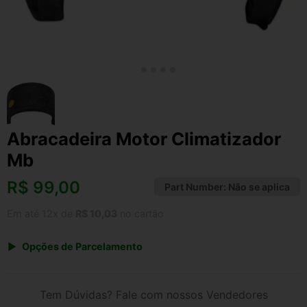
Abracadeira Motor Climatizador
Mb
R$
99,00
Part Number:
Não se aplica
Em até 12x de
R$ 10,03
no cartão
Opções de Parcelamento
1x de R$ 99,00 s/ juros
2x de R$ 53,28
Tem Dúvidas? Fale com nossos Vendedores
3x de R$ 36,05