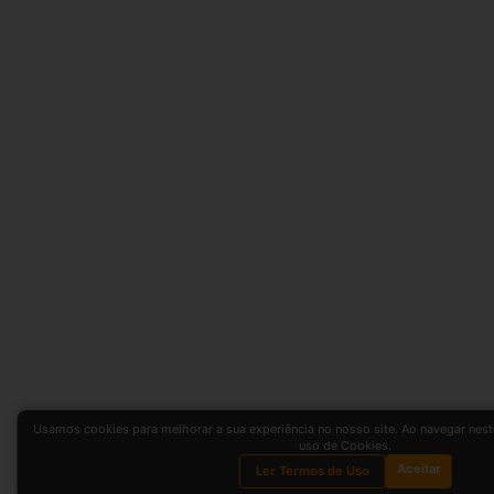
Usamos cookies para melhorar a sua experiência no nosso site. Ao navegar neste
uso de Cookies.
Aceitar
Ler Termos de Uso