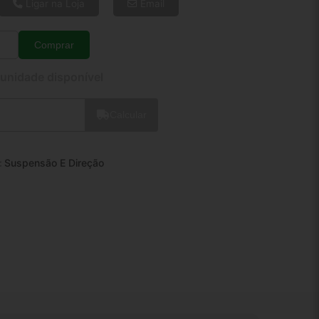
8x de R$ 28,90
Ligar na Loja
Email
10x de R$ 23,60
12x de R$ 20,16
Comprar
Quantidade
 unidade disponível
Calcular
:
Suspensão E Direção