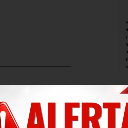
M
N
T
D
D
S
———————————————-
M
s, a peça não se aplicará.
iada.