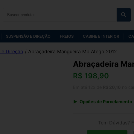
SUSPENSÃO E DIREÇÃO
FREIOS
CABINE E INTERIOR
CA
 e Direção
/ Abraçadeira Mangueira Mb Atego 2012
Abraçadeira Ma
R$
198,90
Em até 12x de
R$ 20,16
no ca
Opções de Parcelamento
1x de R$ 198,90 s/ juros
3x de R$ 72,42
Tem Dúvidas? F
5x de R$ 44,68