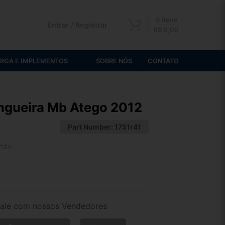
0 itens
Entrar / Registrar
R$
0,00
RGA E IMPLEMENTOS
SOBRE NÓS
CONTATO
ngueira Mb Atego 2012
Part Number:
1751r41
rtão
2x de R$ 107,05
4x de R$ 55,13
ale com nossos Vendedores
6x de R$ 37,67