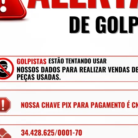
nte conforme a foto. O produto está limpo, 
do e embalado.
não interferem na aplicação.  Antes de 
nelas aparecem todos os detalhes de avaria.
r todas as dúvidas possíveis.
a a sexta-feira até às 13:30h. Compras após 
a Curitiba ou despachadas para todo Brasil.
ito.
oa Jurídica estão sujeitas à cobrança de 
S de estado pra estado conforme Protocolo 
er aplicado, nos consulte através do campo 
mecânica, lataria, acessórios, entre outros.