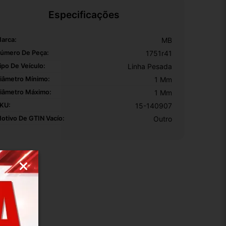
Especificações
arca:
MB
úmero De Peça:
1751r41
ipo De Veículo:
Linha Pesada
iâmetro Mínimo:
1 Mm
iâmetro Máximo:
1 Mm
KU:
15-140907
otivo De GTIN Vacío:
Outro