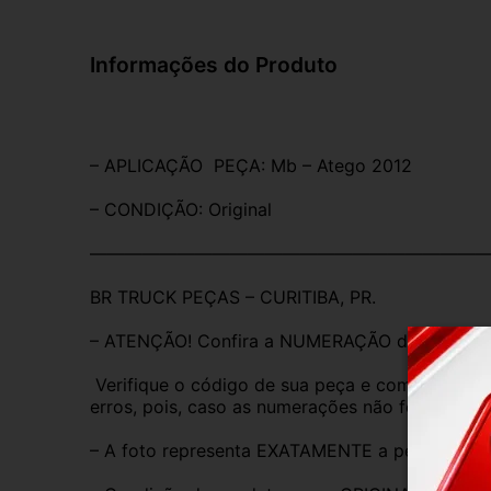
Informações do Produto
– APLICAÇÃO  PEÇA: Mb – Atego 2012
– CONDIÇÃO: Original
———————————————————————
BR TRUCK PEÇAS – CURITIBA, PR.
– ATENÇÃO! Confira a NUMERAÇÃO da peça.
 Verifique o código de sua peça e compare com o nosso que está na descrição para não ter 
erros, pois, caso as numerações não forem iguai
– A foto representa EXATAMENTE a peça anunc