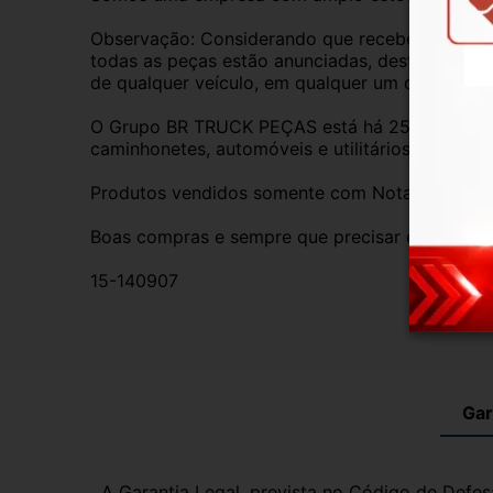
Observação: Considerando que recebemos veícul
todas as peças estão anunciadas, desta forma, f
de qualquer veículo, em qualquer um de nossos
O Grupo BR TRUCK PEÇAS está há 25 anos comer
caminhonetes, automóveis e utilitários. Todas 
Produtos vendidos somente com Nota Fiscal- T
Boas compras e sempre que precisar estamos aq
15-140907
Gar
A Garantia Legal, prevista no Código de Defes