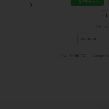
7x de R$ 32,60
Whatsapp
9x de R$ 26,01
11x de R$ 21,72
Última
SKU:
15-140907
Categoria