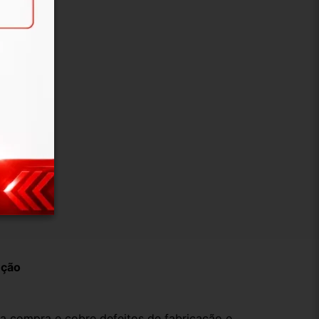
ução
da compra e cobre defeitos de fabricação e