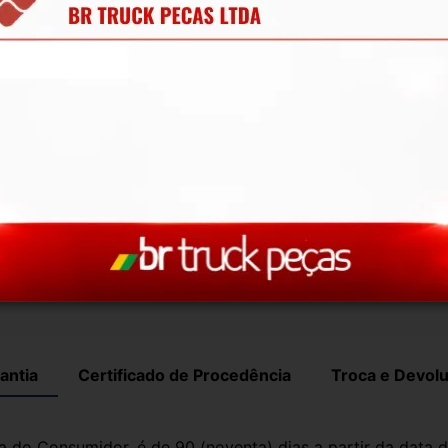
os para retirada de peças diariamente, nem 
ique à vontade para solicitar qualquer peça, 
 anúncios.
cializando peças para caminhões, vans, 
com garantia de procedência.
ODOS devidamente baixados junto ao Detran.
ui para ajudar!
antia
Certificado de Procedência
Troca e Devol
a do Consumidor, é de 90 (noventa) dias a partir da data 