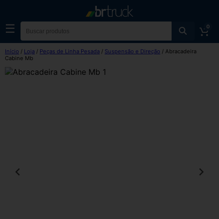
☰
0
Início
/
Loja
/
Peças de Linha Pesada
/
Suspensão e Direção
/ Abracadeira
Cabine Mb