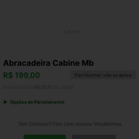
Abracadeira Cabine Mb
R$
199,00
Part Number:
não se aplica
Em até 12x de
R$ 20,17
no cartão
Opções de Parcelamento
1x de R$ 199,00 s/ juros
2x de R$ 107,10
Tem Dúvidas? Fale com nossos Vendedores
3x de R$ 72,46
4x de R$ 55,15