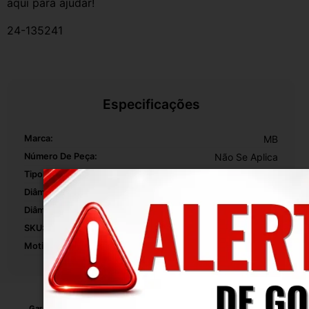
aqui para ajudar!
24-135241
Especificações
Marca:
MB
Número De Peça:
Não Se Aplica
Tipo De Veículo:
Linha Pesada
Diâmetro Mínimo:
1 Mm
Diâmetro Máximo:
1 Mm
SKU:
24-135241
Motivo De GTIN Vacío:
Outro
Garantia
Certificado de Procedência
Troca e Devolução