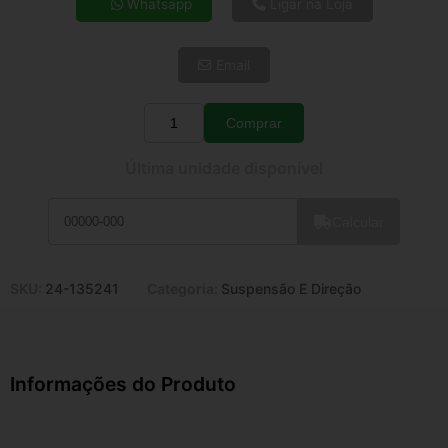
Whatsapp
Ligar na Loja
5x de R$ 44,70
6x de R$ 37,69
Email
7x de R$ 32,61
8x de R$ 28,91
9x de R$ 26,02
Comprar
Quantidade
10x de R$ 23,61
Última unidade disponível
11x de R$ 21,73
12x de R$ 20,17
Calcular
SKU:
24-135241
Categoria:
Suspensão E Direção
Informações do Produto