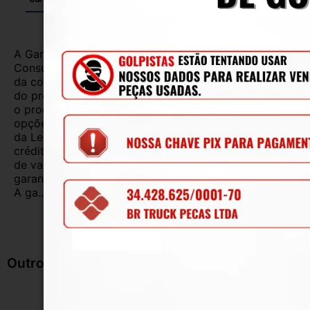
A Garantia Legal, prevista no Código de Defesa do
Consumidor, é de 90 (noventa) dias a partir da data
da compra e cobre defeitos de fabricação e vícios
do produto adquirido.Na impossibilidade de reparar
o produto, o cliente poderá escolher dentre as
opções previstas no parágrafo primeiro do artigo 18
da Lei nº 8.078/1990, ou, ainda, a utilização do
crédito como parte do pagamento de outro produto
de valor superior.Alguns produtos contam com
garantias mais longas. Consulte nossos vendedores.
A ga...
Ler mais
Outros Produtos