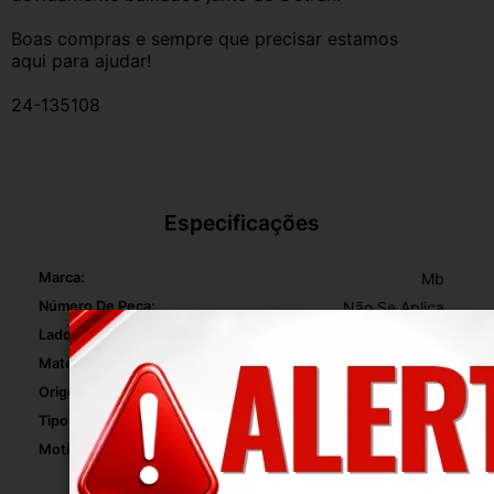
Boas compras e sempre que precisar estamos 
aqui para ajudar!
24-135108
Especificações
Marca:
Mb
Número De Peça:
Não Se Aplica
Lado:
Direito
Material:
Plástico
Origem:
Brasil
Tipo De Veículo:
Linha Pesada
Motivo De GTIN Vacío:
Outro