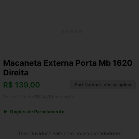
Macaneta Externa Porta Mb 1620
Direita
R$
139,00
Part Number:
não se aplica
Em até 12x de
R$ 14,09
no cartão
Opções de Parcelamento
1x de R$ 139,00 s/ juros
2x de R$ 74,81
Tem Dúvidas? Fale com nossos Vendedores
3x de R$ 50,61