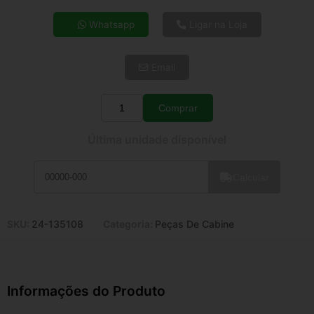
4x de R$ 38,52
Whatsapp
Ligar na Loja
5x de R$ 31,22
6x de R$ 26,33
Email
7x de R$ 22,78
8x de R$ 20,19
9x de R$ 18,18
Comprar
Quantidade
10x de R$ 16,49
Última unidade disponível
11x de R$ 15,18
12x de R$ 14,09
Calcular
SKU:
24-135108
Categoria:
Peças De Cabine
Informações do Produto