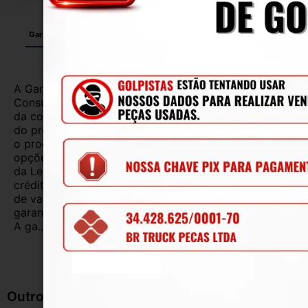
Garantia
Certificado de Procedência
Troca e Devolução
A Garantia Legal, prevista no Código de Defesa do
Consumidor, é de 90 (noventa) dias a partir da data
da compra e cobre defeitos de fabricação e vícios
do produto adquirido.Na impossibilidade de reparar
o produto, o cliente poderá escolher dentre as
opções previstas no parágrafo primeiro do artigo 18
da Lei nº 8.078/1990, ou, ainda, a utilização do
crédito como parte do pagamento de outro produto
de valor superior.Alguns produtos contam com
garantias mais longas. Consulte nossos vendedores.
A ga...
Ler mais
Outros Produtos