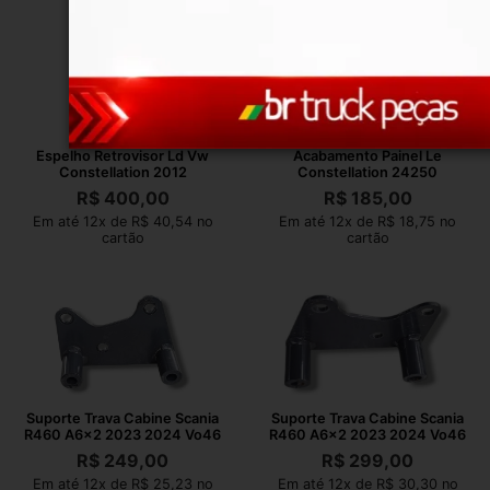
Espelho Retrovisor Ld Vw
Acabamento Painel Le
Constellation 2012
Constellation 24250
R$
400,00
R$
185,00
Em até 12x de R$ 40,54 no
Em até 12x de R$ 18,75 no
cartão
cartão
Suporte Trava Cabine Scania
Suporte Trava Cabine Scania
R460 A6x2 2023 2024 Vo46
R460 A6x2 2023 2024 Vo46
R$
249,00
R$
299,00
Em até 12x de R$ 25,23 no
Em até 12x de R$ 30,30 no