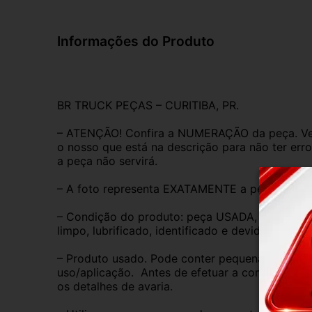
Informações do Produto
BR TRUCK PEÇAS – CURITIBA, PR.
– ATENÇÃO! Confira a NUMERAÇÃO da peça. Ver
o nosso que está na descrição para não ter erro
a peça não servirá.
– A foto representa EXATAMENTE a peça anunc
– Condição do produto: peça USADA, ORIGINAL,
limpo, lubrificado, identificado e devidamente 
– Produto usado. Pode conter pequenas marcas 
uso/aplicação.  Antes de efetuar a compra, anal
os detalhes de avaria.