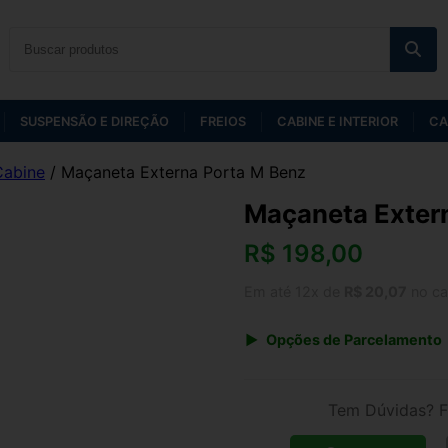
SUSPENSÃO E DIREÇÃO
FREIOS
CABINE E INTERIOR
CA
Cabine
/ Maçaneta Externa Porta M Benz
Maçaneta Exter
R$
198,00
Em até 12x de
R$ 20,07
no ca
Opções de Parcelamento
1x de R$ 198,00 s/ juros
3x de R$ 72,09
Tem Dúvidas? F
5x de R$ 44,47