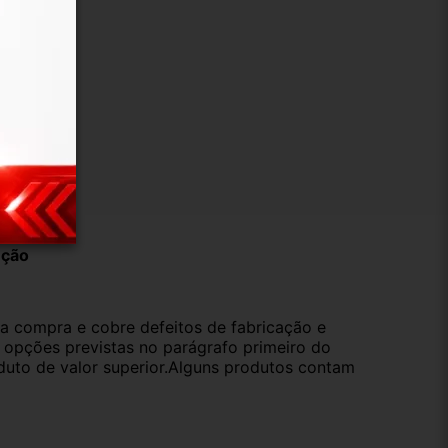
ução
da compra e cobre defeitos de fabricação e
s opções previstas no parágrafo primeiro do
oduto de valor superior.Alguns produtos contam