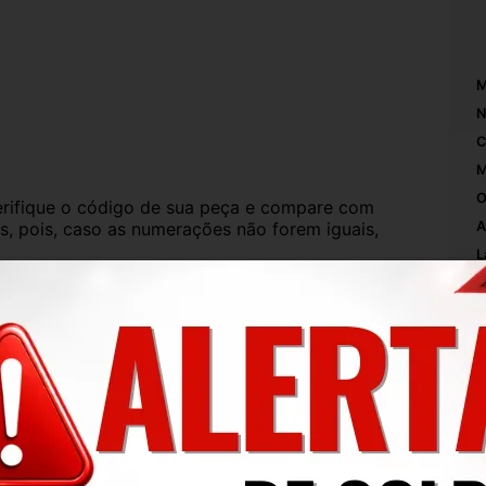
M
N
C
M
O
ifique o código de sua peça e compare com 
s, pois, caso as numerações não forem iguais, 
A
L
C
iada.
P
 exatamente conforme a foto. O produto está 
O
protegido e embalado.
N
I
de uso, mas que não interferem no 
M
ise todas as fotos, pois nelas aparecem todos 
S
M