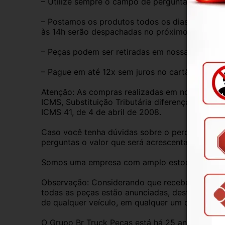
– Utilize sempre o campo de perguntas para tira
– Postamos os produtos todos os dias de segund
às 14h serão despachadas no próximo dia útil.
– Peças podem ser retiradas em nossa loja físic
– Pague em até 12x sem juros no cartão de créd
Atenção: As compras realizadas em nome de Pess
ICMS, Substituição Tributária diferença de ICM
ICMS 41, de 4 de abril de 2008.
Caso você tenha dúvidas sobre o percentual a s
perguntas o valor que será acrescentado.
Somos uma empresa com amplo estoque de peças 
Observação: Considerando que recebemos veícul
todas as peças estão anunciadas, desta forma, f
de qualquer veículo, em qualquer um de nossos
O Grupo Br Truck Peças está há 25 anos comerc