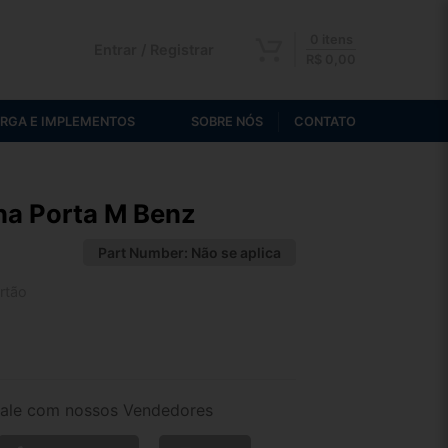
0 itens
Entrar / Registrar
R$
0,00
RGA E IMPLEMENTOS
SOBRE NÓS
CONTATO
na Porta M Benz
Part Number:
Não se aplica
rtão
2x de R$ 106,56
4x de R$ 54,88
ale com nossos Vendedores
6x de R$ 37,50