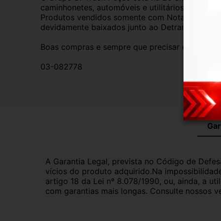
caminhonetes, automóveis e utilitários. Todas 
Produtos vendidos somente com Nota Fiscal e p
devidamente baixados junto ao Detran.
Boas compras e sempre que precisar estamos aq
03-082778
Gar
A Garantia Legal, prevista no Código de Defes
vícios do produto adquirido.Na impossibilidad
artigo 18 da Lei nº 8.078/1990, ou, ainda, a 
com garantias mais longas. Consulte nossos ve