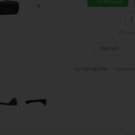
7x de R$ 32,45
Whatsapp
9x de R$ 25,89
11x de R$ 21,62
Última
SKU:
03-082778
Categori