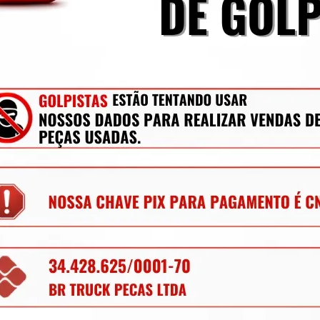
r todas as dúvidas possíveis.
a a sexta-feira até às 13:30h. Compras após 
a Curitiba ou despachadas para todo Brasil.
ito.
oa Jurídica estão sujeitas à cobrança de 
S de estado pra estado conforme Protocolo 
er aplicado, nos consulte através do campo 
mecânica, lataria, acessórios, entre outros.
os para retirada de peças diariamente, nem 
ique à vontade para solicitar qualquer peça, 
 anúncios.
ializando peças para caminhões, vans, 