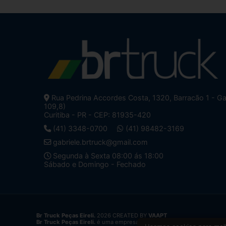
Rua Pedrina Accordes Costa, 1320, Barracão 1 - G
109,8)
Curitiba - PR - CEP: 81935-420
(41) 3348-0700
(41) 98482-3169
gabriele.brtruck@gmail.com
Segunda à Sexta 08:00 ás 18:00
Sábado e Domingo - Fechado
Br Truck Peças Eireli.
2026 CREATED BY
VAAPT
Br Truck Peças Eireli.
é uma empresa inscrita no CNPJ
34.428.625/0