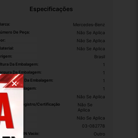
Especificações
arca:
Mercedes-Benz
úmero De Peça:
Não Se Aplica
or:
Não Se Aplica
aterial:
Não Se Aplica
rigem:
Brasil
ltura Da Embalagem:
1
argura Da Embalagem:
1
omprimento Da Embalagem:
1
eso Da Embalagem:
1
EM:
Não Se Aplica
úmero De Registro/certificação
Não Se
NMETRO:
Aplica
odelo:
Não Se Aplica
KU:
03-082778
otivo De GTIN Vacío:
Outro