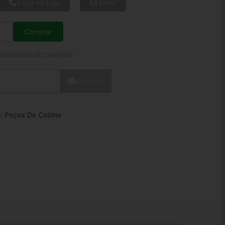
8x de R$ 28,77
Ligar na Loja
Email
10x de R$ 23,49
12x de R$ 20,07
Comprar
Quantidade
 unidade disponível
Calcular
a:
Peças De Cabine