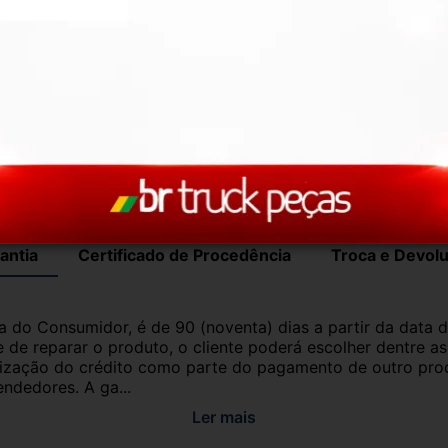
com garantia de procedência e funcionamento. 
roveniente de veículo sucata – TODOS 
ui para ajudar!
antia
Certificado de Procedência
Troca e Devol
a do Consumidor, é de 90 (noventa) dias a partir da data 
e de reparar o produto, o cliente poderá escolher dentre a
utilização do crédito como parte do pagamento de outro pr
ndedores. A ga...
Ler mais