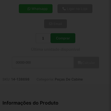
4x de R$ 55,15
Whatsapp
Ligar na Loja
5x de R$ 44,70
6x de R$ 37,69
Email
7x de R$ 32,61
8x de R$ 28,91
9x de R$ 26,02
Comprar
Quantidade
10x de R$ 23,61
Última unidade disponível
11x de R$ 21,73
12x de R$ 20,17
Calcular
SKU:
14-138698
Categoria:
Peças De Cabine
Informações do Produto