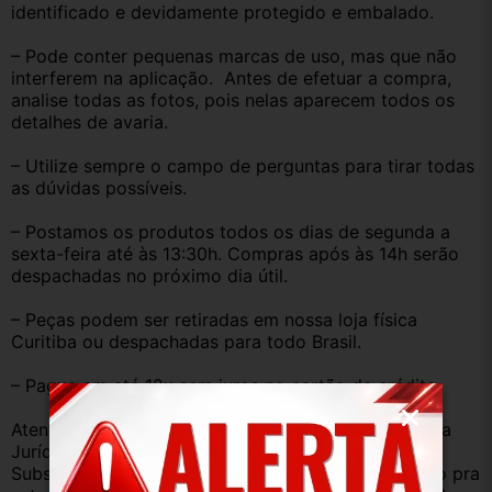
identificado e devidamente protegido e embalado.
– Pode conter pequenas marcas de uso, mas que não 
interferem na aplicação.  Antes de efetuar a compra, 
analise todas as fotos, pois nelas aparecem todos os 
detalhes de avaria.
– Utilize sempre o campo de perguntas para tirar todas 
as dúvidas possíveis.
– Postamos os produtos todos os dias de segunda a 
sexta-feira até às 13:30h. Compras após às 14h serão 
despachadas no próximo dia útil.
– Peças podem ser retiradas em nossa loja física 
Curitiba ou despachadas para todo Brasil.
– Pague em até 12x sem juros no cartão de crédito.
Atenção: As compras realizadas em nome de Pessoa 
Jurídica estão sujeitas à cobrança de ICMS, 
Substituição Tributária diferença de ICMS de estado pra 