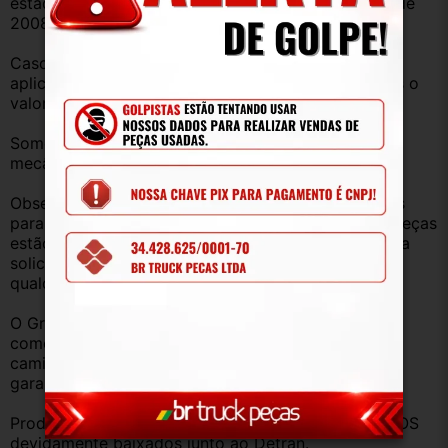
estado conforme Protocolo ICMS 41, de 4 de abril de 
2008.
Caso você tenha dúvidas sobre o percentual a ser 
aplicado, nos consulte através do campo perguntas o 
valor que será acrescentado.
Somos uma empresa com amplo estoque de peças 
mecânica, lataria, acessórios, entre outros.
Observação: Considerando que recebemos veículos 
para retirada de peças diariamente, nem todas as peças 
estão anunciadas, desta forma, fique à vontade para 
solicitar qualquer peça, de qualquer veículo, em 
qualquer um de nossos anúncios.
O Grupo BR TRUCK PEÇAS está há 25 anos 
comercializando peças para caminhões, vans, 
caminhonetes, automóveis e utilitários. Todas com 
garantia de procedência.
Produtos vendidos somente com Nota Fiscal- TODOS 
devidamente baixados junto ao Detran.