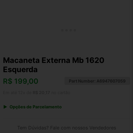
Macaneta Externa Mb 1620
Esquerda
R$
199,00
Part Number:
A6947607059
Em até 12x de
R$ 20,17
no cartão
Opções de Parcelamento
1x de R$ 199,00 s/ juros
2x de R$ 107,10
Tem Dúvidas? Fale com nossos Vendedores
3x de R$ 72,46