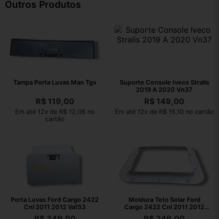
Outros Produtos
Tampa Porta Luvas Man Tgx
Suporte Console Iveco Stralis
2019 A 2020 Vn37
R$
119,00
R$
149,00
Em até 12x de R$ 12,06 no
Em até 12x de R$ 15,10 no cartão
cartão
Porta Luvas Ford Cargo 2422
Moldura Teto Solar Ford
Cnl 2011 2012 Va153
Cargo 2422 Cnl 2011 2012
Va153
R$
349,00
R$
249,00