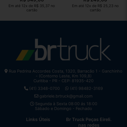
Em até 12x de R$ 35,37 no
Em até 12x de R$ 25,23 no
cartão
cartão
Rua Pedrina Accordes Costa, 1320, Barracão 1 - Ganchinho
- (Contorno Leste, Km 109,8)
Curitiba - PR - CEP: 81935-420
(41) 3348-0700
(41) 98482-3169
gabriele.brtruck@gmail.com
Segunda à Sexta 08:00 ás 18:00
Sábado e Domingo - Fechado
Links Úteis
Br Truck Peças Eireli.
nas redes