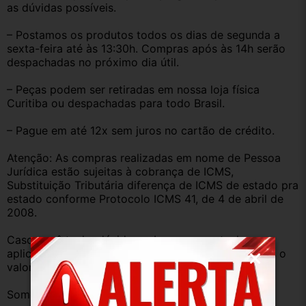
as dúvidas possíveis.
– Postamos os produtos todos os dias de segunda a 
sexta-feira até às 13:30h. Compras após às 14h serão 
despachadas no próximo dia útil.
– Peças podem ser retiradas em nossa loja física 
Curitiba ou despachadas para todo Brasil.
– Pague em até 12x sem juros no cartão de crédito.
Atenção: As compras realizadas em nome de Pessoa 
Jurídica estão sujeitas à cobrança de ICMS, 
Substituição Tributária diferença de ICMS de estado pra 
estado conforme Protocolo ICMS 41, de 4 de abril de 
2008.
Caso você tenha dúvidas sobre o percentual a ser 
aplicado, nos consulte através do campo perguntas o 
valor que será acrescentado.
Somos uma empresa com amplo estoque de peças 