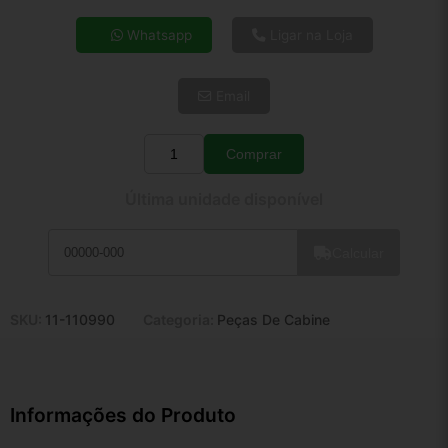
4x de R$ 54,88
Whatsapp
Ligar na Loja
5x de R$ 44,47
6x de R$ 37,50
Email
7x de R$ 32,45
8x de R$ 28,77
9x de R$ 25,89
Comprar
Quantidade
10x de R$ 23,49
Última unidade disponível
11x de R$ 21,62
12x de R$ 20,07
Calcular
SKU:
11-110990
Categoria:
Peças De Cabine
Informações do Produto