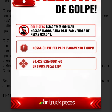
mecânica, lataria, acessórios, entre outros.
Observação: Considerando que recebemos veículos 
para retirada de peças diariamente, nem todas as peças 
estão anunciadas, desta forma, fique à vontade para 
solicitar qualquer peça, de qualquer veículo, em 
qualquer um de nossos anúncios.
O Grupo Br Truck Peças está há 25 anos 
comercializando peças para caminhões, vans, 
caminhonetes, automóveis e utilitários. Todas com 
garantia de procedência e funcionamento. Produtos 
vendidos somente com Nota Fiscal e proveniente de 
veículo sucata – TODOS devidamente baixados junto ao 
Detran.
Boas compras e sempre que precisar estamos aqui para 
ajudar!
11-110990