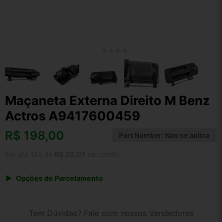
Maçaneta Externa Direito M Benz
Actros A9417600459
R$
198,00
Part Number:
Nao se aplica
Em até 12x de
R$ 20,07
no cartão
Opções de Parcelamento
1x de R$ 198,00 s/ juros
2x de R$ 106,56
Tem Dúvidas? Fale com nossos Vendedores
3x de R$ 72,09