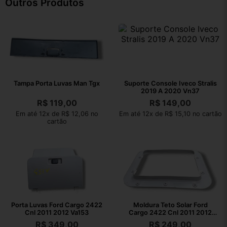
Outros Produtos
Tampa Porta Luvas Man Tgx
Suporte Console Iveco Stralis
2019 A 2020 Vn37
R$
119,00
R$
149,00
Em até 12x de R$ 12,06 no
Em até 12x de R$ 15,10 no cartão
cartão
Porta Luvas Ford Cargo 2422
Moldura Teto Solar Ford
Cnl 2011 2012 Va153
Cargo 2422 Cnl 2011 2012
Va153
R$
349,00
R$
249,00