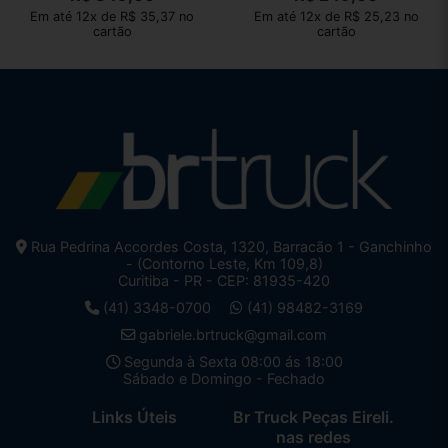
Em até 12x de R$ 35,37 no
Em até 12x de R$ 25,23 no
cartão
cartão
Rua Pedrina Accordes Costa, 1320, Barracão 1 - Ganchinho
- (Contorno Leste, Km 109,8)
Curitiba - PR - CEP: 81935-420
(41) 3348-0700
(41) 98482-3169
gabriele.brtruck@gmail.com
Segunda à Sexta 08:00 ás 18:00
Sábado e Domingo - Fechado
Links Úteis
Br Truck Peças Eireli.
nas redes