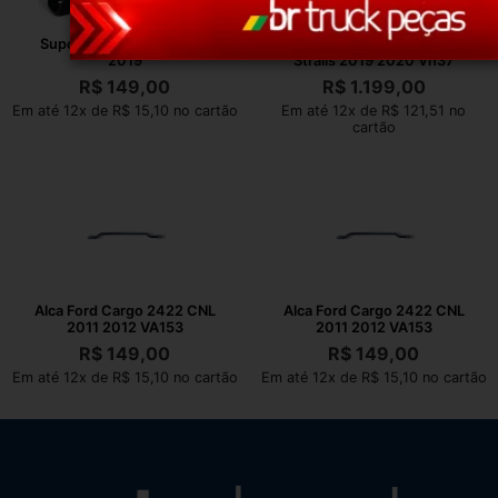
Suporte Mb Actros 2546
Suporte Caixa Bateria Iveco
2019
Stralis 2019 2020 Vn37
R$
149,00
R$
1.199,00
Em até 12x de R$ 15,10 no cartão
Em até 12x de R$ 121,51 no
cartão
Alca Ford Cargo 2422 CNL
Alca Ford Cargo 2422 CNL
2011 2012 VA153
2011 2012 VA153
R$
149,00
R$
149,00
Em até 12x de R$ 15,10 no cartão
Em até 12x de R$ 15,10 no cartão