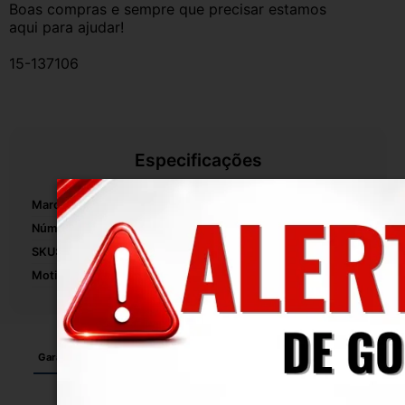
Boas compras e sempre que precisar estamos 
aqui para ajudar!
15-137106
Especificações
Marca:
Scania
Número De Peça:
2480632
SKU:
15-137106
Motivo De GTIN Vacío:
Outro
Garantia
Certificado de Procedência
Troca e Devolução