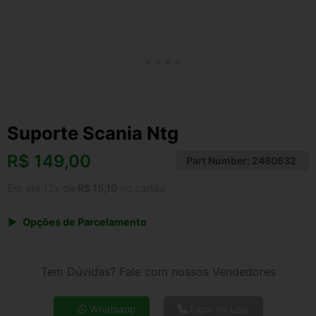
Suporte Scania Ntg
R$
149,00
Part Number:
2480632
Em até 12x de
R$ 15,10
no cartão
Opções de Parcelamento
1x de R$ 149,00 s/ juros
2x de R$ 80,19
Tem Dúvidas? Fale com nossos Vendedores
3x de R$ 54,25
4x de R$ 41,30
Whatsapp
Ligar na Loja