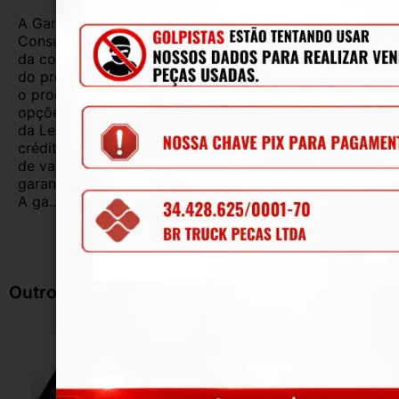
A Garantia Legal, prevista no Código de Defesa do
Consumidor, é de 90 (noventa) dias a partir da data
da compra e cobre defeitos de fabricação e vícios
do produto adquirido.Na impossibilidade de reparar
o produto, o cliente poderá escolher dentre as
opções previstas no parágrafo primeiro do artigo 18
da Lei nº 8.078/1990, ou, ainda, a utilização do
crédito como parte do pagamento de outro produto
de valor superior.Alguns produtos contam com
garantias mais longas. Consulte nossos vendedores.
A ga...
Ler mais
Outros Produtos