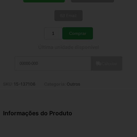
5x de R$ 33,47
6x de R$ 28,22
Email
7x de R$ 24,42
8x de R$ 21,65
9x de R$ 19,48
Comprar
Quantidade
10x de R$ 17,68
Última unidade disponível
11x de R$ 16,27
12x de R$ 15,10
Calcular
SKU:
15-137106
Categoria:
Outros
Informações do Produto