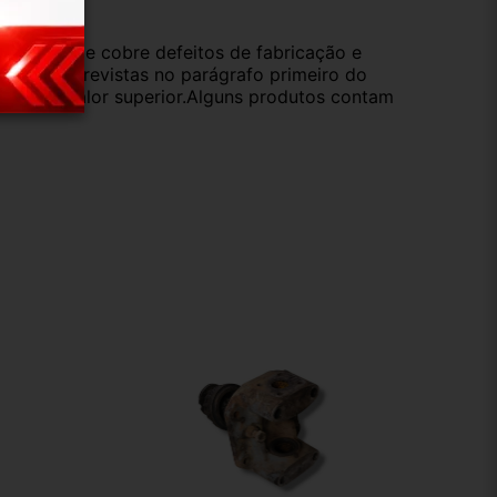
da compra e cobre defeitos de fabricação e
s opções previstas no parágrafo primeiro do
oduto de valor superior.Alguns produtos contam