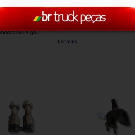
a do Consumidor, é de 90 (noventa) dias a partir da data 
e de reparar o produto, o cliente poderá escolher dentre a
utilização do crédito como parte do pagamento de outro pr
ndedores. A ga...
Ler mais