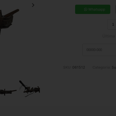
5x de R$ 134,77
7x de R$ 98,33
Whatsapp
9x de R$ 78,46
11x de R$ 65,52
Última
SKU:
061512
Categoria:
Su