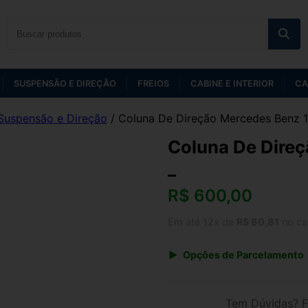
SUSPENSÃO E DIREÇÃO
FREIOS
CABINE E INTERIOR
CA
Suspensão e Direção
/ Coluna De Direção Mercedes Benz 
Coluna De Dire
_
R$
600,00
Em até 12x de
R$ 60,81
no ca
Opções de Parcelamento
1x de R$ 600,00 s/ juros
3x de R$ 218,46
Tem Dúvidas? F