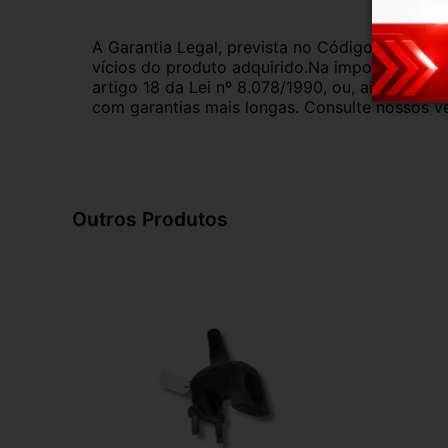
A Garantia Legal, prevista no Código de Defes
vícios do produto adquirido.Na impossibilidad
artigo 18 da Lei nº 8.078/1990, ou, ainda, a 
com garantias mais longas. Consulte nossos ve
Outros Produtos