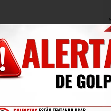
M
N
C
O
ifique o código de sua peça e compare com 
O
s, pois, caso as numerações não forem iguais, 
A
iada.
L
 exatamente conforme a foto. O produto está 
C
protegido e embalado.
P
de uso, mas que não interferem no 
ise todas as fotos, pois nelas aparecem todos 
M
S
r todas as dúvidas possíveis.
M
a a sexta-feira até às 13:30h. Compras após 
a Curitiba ou despachadas para todo Brasil.
ito.