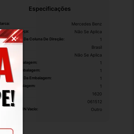
Especificações
arca:
Mercedes Benz
úmero De Peça:
Não Se Aplica
omprimento Da Coluna De Direção:
1
rigem:
Brasil
EM:
Não Se Aplica
ltura Da Embalagem:
1
argura Da Embalagem:
1
omprimento Da Embalagem:
1
eso Da Embalagem:
1
odelo:
1620
KU:
061512
otivo De GTIN Vacío:
Outro