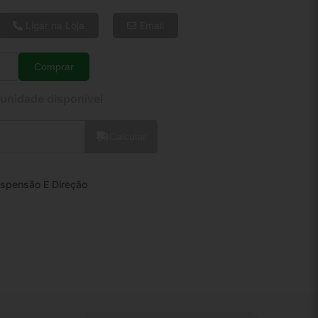
6x de R$ 113,65
8x de R$ 87,17
Ligar na Loja
Email
10x de R$ 71,19
12x de R$ 60,81
Comprar
Quantidade
 unidade disponível
Calcular
spensão E Direção