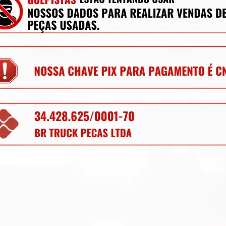
oa Jurídica estão sujeitas à cobrança de 
S de estado pra estado conforme Protocolo 
er aplicado, nos consulte através do campo 
mecânica, lataria, acessórios, entre outros.
os para retirada de peças diariamente, nem 
ique à vontade para solicitar qualquer peça, 
 anúncios.
ializando peças para caminhões, vans, 
com garantia de procedência e funcionamento. 
roveniente de veículo sucata – TODOS 
ui para ajudar!
antia
Certificado de Procedência
Troca e Devol