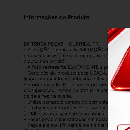
Informações do Produto
BR TRUCK PEÇAS – CURITIBA, PR.
– ATENÇÃO! Confira a NUMERAÇÃO da peça. Ver
o nosso que está na descrição para não ter erro
a peça não servirá.
– A foto representa EXATAMENTE a peça anunc
– Condição do produto: peça USADA, ORIGINAL,
limpo, lubrificado, identificado e devidamente 
– Produto usado. Pode conter pequenas marcas 
uso/aplicação.  Antes de efetuar a compra, anal
os detalhes de avaria.
– Utilize sempre o campo de perguntas para tira
– Postamos os produtos todos os dias de segund
às 14h serão despachadas no próximo dia útil.
– Peças podem ser retiradas em nossa loja físic
– Pague em até 12x sem juros no cartão de créd