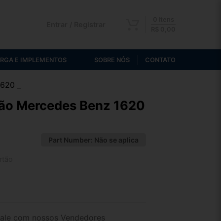
0 itens
Entrar / Registrar
R$
0,00
RGA E IMPLEMENTOS
SOBRE NÓS
CONTATO
1620 _
ção Mercedes Benz 1620
Part Number:
Não se aplica
rtão
2x de R$ 322,92
4x de R$ 166,29
ale com nossos Vendedores