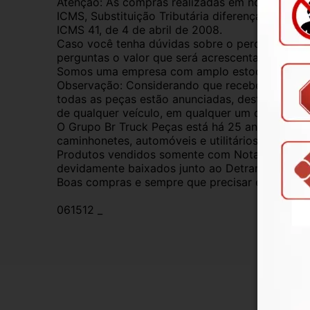
Atenção: As compras realizadas em nome de Pess
ICMS, Substituição Tributária diferença de ICM
ICMS 41, de 4 de abril de 2008. 
Caso você tenha dúvidas sobre o percentual a s
perguntas o valor que será acrescentado.
Somos uma empresa com amplo estoque de peças 
Observação: Considerando que recebemos veícul
todas as peças estão anunciadas, desta forma, f
de qualquer veículo, em qualquer um de nossos
O Grupo Br Truck Peças está há 25 anos comerc
caminhonetes, automóveis e utilitários. Todas 
Produtos vendidos somente com Nota Fiscal e p
devidamente baixados junto ao Detran.
Boas compras e sempre que precisar estamos aq
061512 _
Gar