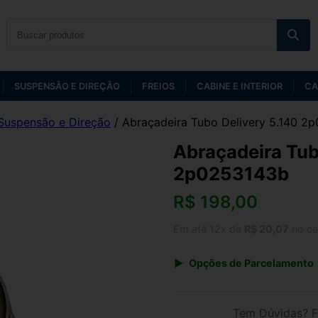
SUSPENSÃO E DIREÇÃO
FREIOS
CABINE E INTERIOR
CA
Suspensão e Direção
/ Abraçadeira Tubo Delivery 5.140 2
Abraçadeira Tub
2p0253143b
R$
198,00
Em até 12x de
R$ 20,07
no ca
Opções de Parcelamento
1x de R$ 198,00 s/ juros
3x de R$ 72,09
Tem Dúvidas? F