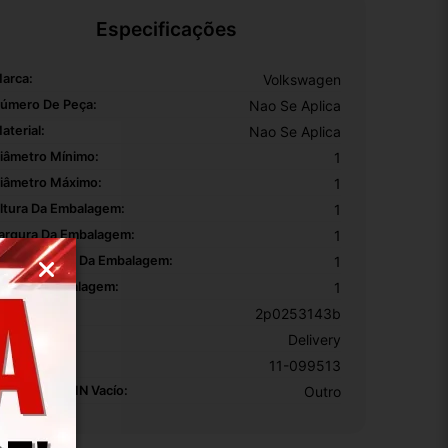
Especificações
arca:
Volkswagen
úmero De Peça:
Nao Se Aplica
aterial:
Nao Se Aplica
iâmetro Mínimo:
1
iâmetro Máximo:
1
ltura Da Embalagem:
1
argura Da Embalagem:
1
omprimento Da Embalagem:
1
eso Da Embalagem:
1
EM:
2p0253143b
odelo:
Delivery
KU:
11-099513
otivo De GTIN Vacío:
Outro