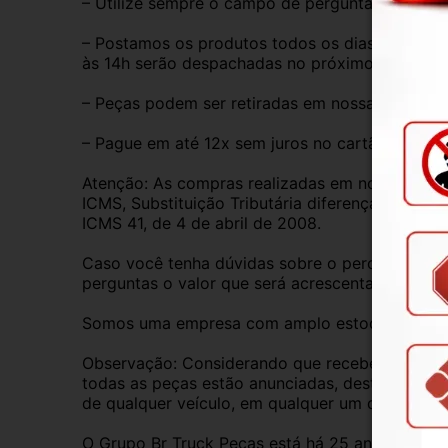
– Utilize sempre o campo de perguntas para tira
– Postamos os produtos todos os dias de segund
às 14h serão despachadas no próximo dia útil.
– Peças podem ser retiradas em nossa loja físic
– Pague em até 12x sem juros no cartão de créd
Atenção: As compras realizadas em nome de Pess
ICMS, Substituição Tributária diferença de ICM
ICMS 41, de 4 de abril de 2008.
Caso você tenha dúvidas sobre o percentual a s
perguntas o valor que será acrescentado.
Somos uma empresa com amplo estoque de peças 
Observação: Considerando que recebemos veícul
todas as peças estão anunciadas, desta forma, f
de qualquer veículo, em qualquer um de nossos
O Grupo Br Truck Peças está há 25 anos comerc