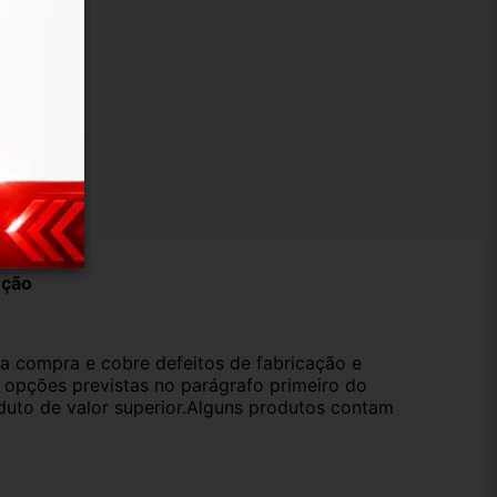
ução
da compra e cobre defeitos de fabricação e
s opções previstas no parágrafo primeiro do
oduto de valor superior.Alguns produtos contam