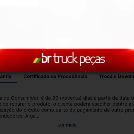
com garantia de procedência e funcionamento. 
roveniente de veículo sucata – TODOS 
ui para ajudar!
antia
Certificado de Procedência
Troca e Devol
a do Consumidor, é de 90 (noventa) dias a partir da data 
e de reparar o produto, o cliente poderá escolher dentre a
utilização do crédito como parte do pagamento de outro pr
ndedores. A ga...
Ler mais