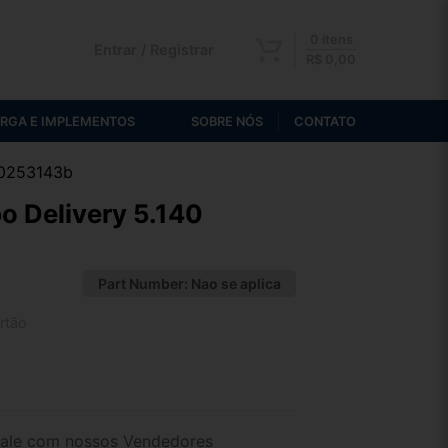
0 itens
Entrar / Registrar
R$
0,00
RGA E IMPLEMENTOS
SOBRE NÓS
CONTATO
p0253143b
o Delivery 5.140
Part Number:
Nao se aplica
rtão
2x de R$ 106,56
4x de R$ 54,88
ale com nossos Vendedores