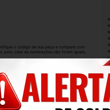
M
N
M
D
D
ifique o código de sua peça e compare com 
s, pois, caso as numerações não forem iguais, 
A
L
C
iada.
P
 exatamente conforme a foto. O produto está 
O
protegido e embalado.
M
S
de uso, mas que não interferem no 
ise todas as fotos, pois nelas aparecem todos 
M