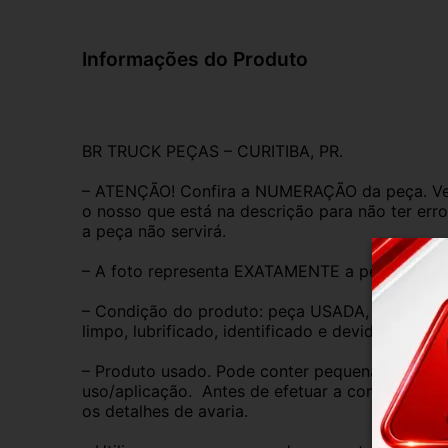
Informações do Produto
BR TRUCK PEÇAS – CURITIBA, PR.
– ATENÇÃO! Confira a NUMERAÇÃO da peça. Ver
o nosso que está na descrição para não ter erro
a peça não servirá.
– A foto representa EXATAMENTE a peça anunc
– Condição do produto: peça USADA, ORIGINAL,
limpo, lubrificado, identificado e devidamente 
– Produto usado. Pode conter pequenas marcas 
uso/aplicação.  Antes de efetuar a compra, anal
os detalhes de avaria.