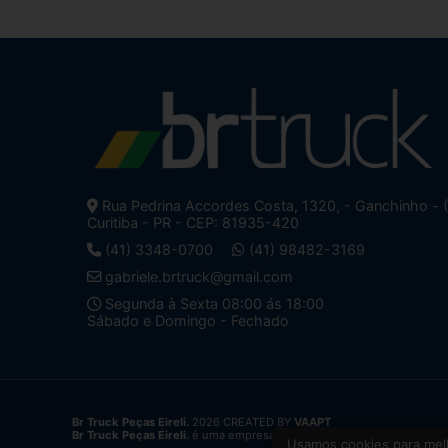
Rua Pedrina Accordes Costa, 1320, - Ganchinho - 
Curitiba - PR - CEP: 81935-420
(41) 3348-0700
(41) 98482-3169
gabriele.brtruck@gmail.com
Segunda à Sexta 08:00 ás 18:00
Sábado e Domingo - Fechado
Br Truck Peças Eireli.
2026 CREATED BY
VAAPT
Br Truck Peças Eireli.
é uma empresa inscrita no CNPJ
34.428.625/0
Usamos cookies para melh