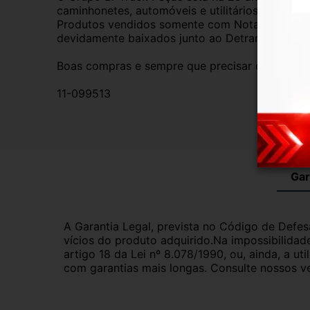
caminhonetes, automóveis e utilitários. Todas 
Produtos vendidos somente com Nota Fiscal e p
devidamente baixados junto ao Detran.
Boas compras e sempre que precisar estamos aq
11-099513
Gar
A Garantia Legal, prevista no Código de Defes
vícios do produto adquirido.Na impossibilidad
artigo 18 da Lei nº 8.078/1990, ou, ainda, a 
com garantias mais longas. Consulte nossos ve