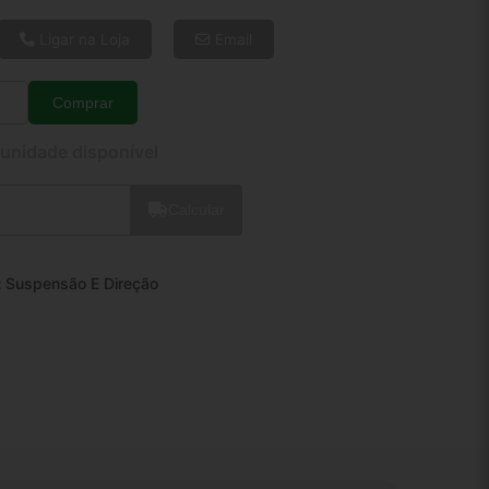
6x de R$ 37,50
8x de R$ 28,77
Ligar na Loja
Email
10x de R$ 23,49
12x de R$ 20,07
Comprar
Quantidade
 unidade disponível
Calcular
:
Suspensão E Direção