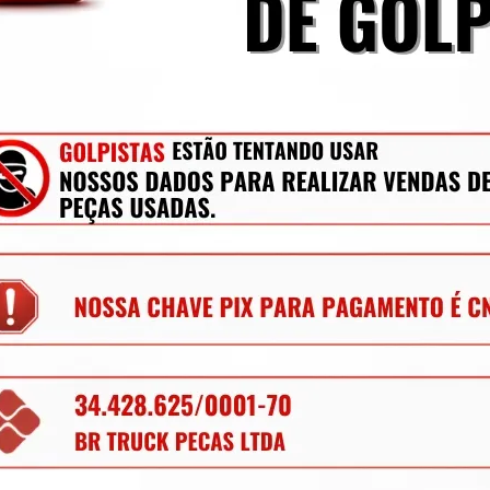
r todas as dúvidas possíveis.
a a sexta-feira até às 13:30h. Compras após 
a Curitiba ou despachadas para todo Brasil.
ito.
oa Jurídica estão sujeitas à cobrança de 
S de estado pra estado conforme Protocolo 
er aplicado, nos consulte através do campo 
mecânica, lataria, acessórios, entre outros.
os para retirada de peças diariamente, nem 
ique à vontade para solicitar qualquer peça, 
 anúncios.
ializando peças para caminhões, vans, 