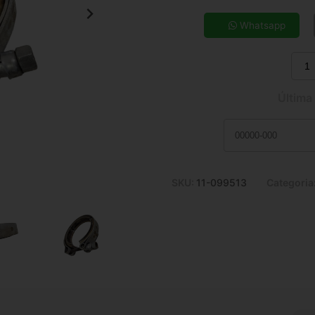
5x de R$ 44,47
7x de R$ 32,45
Whatsapp
9x de R$ 25,89
11x de R$ 21,62
Última
SKU:
11-099513
Categoria