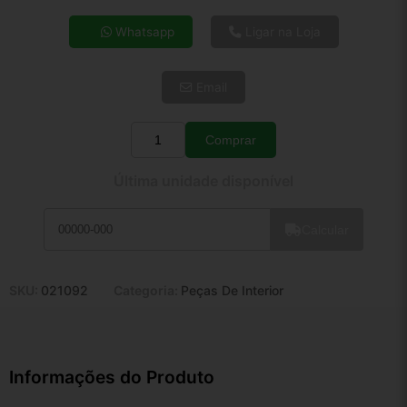
4x de R$ 35,48
Whatsapp
Ligar na Loja
5x de R$ 28,75
6x de R$ 24,25
Email
7x de R$ 20,98
8x de R$ 18,60
9x de R$ 16,74
Comprar
Quantidade
10x de R$ 15,19
Última unidade disponível
11x de R$ 13,98
12x de R$ 12,97
Calcular
SKU:
021092
Categoria:
Peças De Interior
Informações do Produto