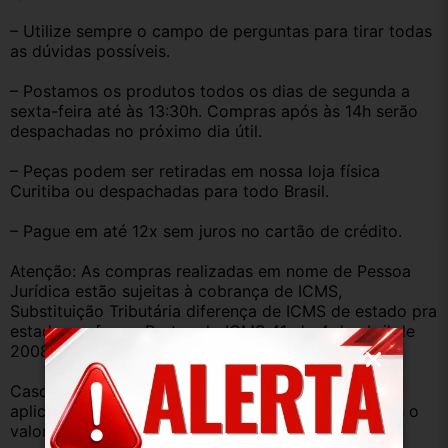
– Utilize sempre o campo de perguntas para tirar todas 
as dúvidas possíveis.
– Postamos os produtos todos os dias de segunda a 
sexta-feira até às 13:30h. Compras após às 14h serão 
despachadas no próximo dia útil.
– Peças podem ser retiradas em nossa loja física 
Curitiba ou despachadas para todo Brasil.
– Pague em até 12x sem juros no cartão de crédito.
Atenção: As compras realizadas em nome de Pessoa 
Jurídica estão sujeitas à cobrança de ICMS, 
Substituição Tributária diferença de ICMS de estado pra 
estado conforme Protocolo ICMS 41, de 4 de abril de 
2008.
Caso você tenha dúvidas sobre o percentual a ser 
aplicado, nos consulte através do campo perguntas o 
valor que será acrescentado.