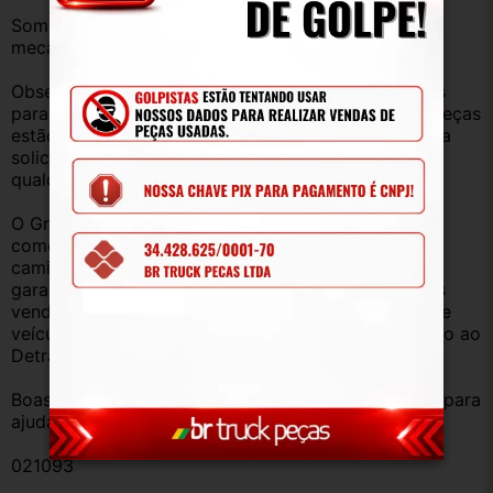
Somos uma empresa com amplo estoque de peças 
mecânica, lataria, acessórios, entre outros.
Observação: Considerando que recebemos veículos 
para retirada de peças diariamente, nem todas as peças 
estão anunciadas, desta forma, fique à vontade para 
solicitar qualquer peça, de qualquer veículo, em 
qualquer um de nossos anúncios.
O Grupo Br Truck Peças está há 25 anos 
comercializando peças para caminhões, vans, 
caminhonetes, automóveis e utilitários. Todas com 
garantia de procedência e funcionamento. Produtos 
vendidos somente com Nota Fiscal e proveniente de 
veículo sucata – TODOS devidamente baixados junto ao 
Detran.
Boas compras e sempre que precisar estamos aqui para 
ajudar!
021093