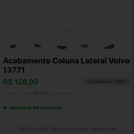
Acabamento Coluna Lateral Volvo
13771
R$
128,00
Part Number:
13771
Em até 12x de
R$ 12,97
no cartão
Opções de Parcelamento
1x de R$ 128,00 s/ juros
2x de R$ 68,89
Tem Dúvidas? Fale com nossos Vendedores
3x de R$ 46,60