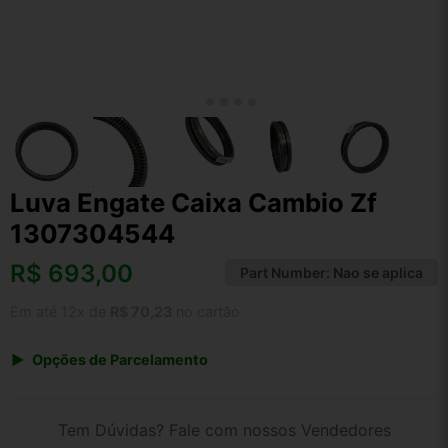
Luva Engate Caixa Cambio Zf
1307304544
R$
693,00
Part Number:
Nao se aplica
Em até 12x de
R$ 70,23
no cartão
Opções de Parcelamento
1x de R$ 693,00 s/ juros
2x de R$ 372,97
Tem Dúvidas? Fale com nossos Vendedores
3x de R$ 252,32