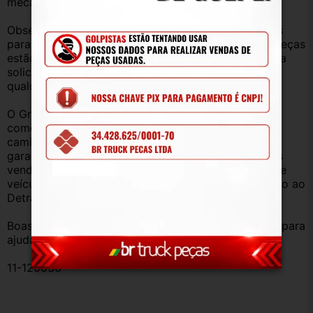
mecânica, lataria, acessórios, entre outros.
Observação: Considerando que recebemos veículos 
para retirada de peças diariamente, nem todas as peças 
estão anunciadas, desta forma, fique à vontade para 
solicitar qualquer peça, de qualquer veículo, em 
qualquer um de nossos anúncios.
O Grupo Br Truck Peças está há 25 anos 
comercializando peças para caminhões, vans, 
caminhonetes, automóveis e utilitários. Todas com 
garantia de procedência e funcionamento. Produtos 
vendidos somente com Nota Fiscal e proveniente de 
veículo sucata – TODOS devidamente baixados junto ao 
Detran.
Boas compras e sempre que precisar estamos aqui para 
ajudar!
11-120036