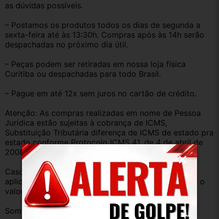
as dúvidas possíveis.
– Postamos os produtos todos os dias de segunda a 
sexta-feira até às 13:30h. Compras após às 14h serão 
despachadas no próximo dia útil.
– Peças podem ser retiradas em nossa loja física 
Curitiba ou despachadas para todo Brasil.
– Pague em até 12x sem juros no cartão de crédito.
Atenção: As compras realizadas em nome de Pessoa 
Jurídica estão sujeitas à cobrança de ICMS, 
Substituição Tributária diferença de ICMS de estado pra 
estado conforme Protocolo ICMS 41, de 4 de abril de 
2008.
Caso você tenha dúvidas sobre o percentual a ser 
aplicado, nos consulte através do campo perguntas o 
valor que será acrescentado.
Somos uma empresa com amplo estoque de peças 