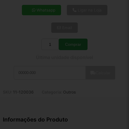
4x de R$ 192,06
Whatsapp
Ligar na Loja
5x de R$ 155,66
6x de R$ 131,27
Email
7x de R$ 113,57
8x de R$ 100,68
9x de R$ 90,62
Comprar
Quantidade
10x de R$ 82,22
Última unidade disponível
11x de R$ 75,68
12x de R$ 70,23
Calcular
SKU:
11-120036
Categoria:
Outros
Informações do Produto