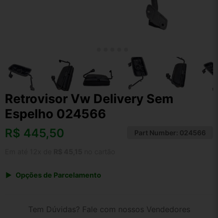
Retrovisor Vw Delivery Sem
Espelho 024566
R$
445,50
Part Number:
024566
Em até 12x de
R$ 45,15
no cartão
Opções de Parcelamento
1x de R$ 445,50 s/ juros
2x de R$ 239,77
Tem Dúvidas? Fale com nossos Vendedores
3x de R$ 162,21