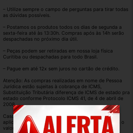
– Utilize sempre o campo de perguntas para tirar todas 
as dúvidas possíveis.
– Postamos os produtos todos os dias de segunda a 
sexta-feira até às 13:30h. Compras após às 14h serão 
despachadas no próximo dia útil.
– Peças podem ser retiradas em nossa loja física 
Curitiba ou despachadas para todo Brasil.
– Pague em até 12x sem juros no cartão de crédito.
Atenção: As compras realizadas em nome de Pessoa 
Jurídica estão sujeitas à cobrança de ICMS, 
Substituição Tributária diferença de ICMS de estado pra 
estado conforme Protocolo ICMS 41, de 4 de abril de 
2008.
Caso você tenha dúvidas sobre o percentual a ser 
aplicado, nos consulte através do campo perguntas o 
valor que será acrescentado.