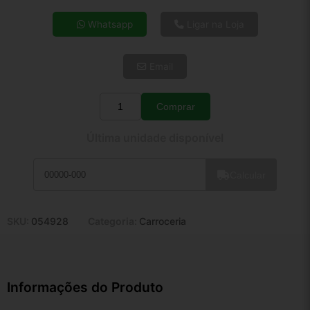
4x de R$ 123,47
Whatsapp
Ligar na Loja
5x de R$ 100,07
6x de R$ 84,39
Email
7x de R$ 73,01
8x de R$ 64,73
9x de R$ 58,26
Comprar
Quantidade
10x de R$ 52,86
Última unidade disponível
11x de R$ 48,65
12x de R$ 45,15
Calcular
SKU:
054928
Categoria:
Carroceria
Informações do Produto