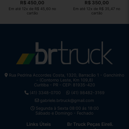
R$
450,00
R$
350,00
Em até 12x de R$ 45,60 no
Em até 12x de R$ 35,47 no
cartão
cartão
Rua Pedrina Accordes Costa, 1320, Barracão 1 - Ganchinho
- (Contorno Leste, Km 109,8)
Curitiba - PR - CEP: 81935-420
(41) 3348-0700
(41) 98482-3169
gabriele.brtruck@gmail.com
Segunda à Sexta 08:00 ás 18:00
Sábado e Domingo - Fechado
Links Úteis
Br Truck Peças Eireli.