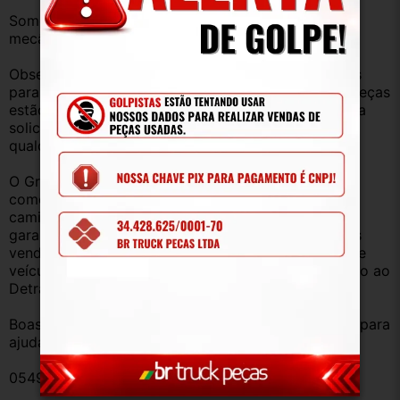
Somos uma empresa com amplo estoque de peças 
mecânica, lataria, acessórios, entre outros.
Observação: Considerando que recebemos veículos 
para retirada de peças diariamente, nem todas as peças 
estão anunciadas, desta forma, fique à vontade para 
solicitar qualquer peça, de qualquer veículo, em 
qualquer um de nossos anúncios.
O Grupo Br Truck Peças está há 25 anos 
comercializando peças para caminhões, vans, 
caminhonetes, automóveis e utilitários. Todas com 
garantia de procedência e funcionamento. Produtos 
vendidos somente com Nota Fiscal e proveniente de 
veículo sucata – TODOS devidamente baixados junto ao 
Detran.
Boas compras e sempre que precisar estamos aqui para 
ajudar!
054928 _