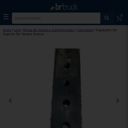
☰
0
Início
/
Loja
/
Peças de Carros e Caminhonetes
/
Carroceria
/ Espaçador De
Suporte De Tanque Scania