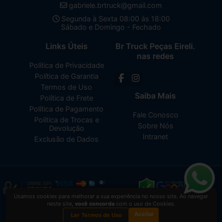
gabriele.brtruck@gmail.com
Segunda à Sexta 08:00 ás 18:00
Sábado e Domingo - Fechado
Links Úteis
Br Truck Peças Eireli.
nas redes
Política de Privacidade
Política de Garantia
Termos de Uso
Saiba Mais
Política de Frete
Política de Pagamento
Fale Conosco
Política de Trocas e
Sobre Nós
Devolução
Intranet
Exclusão de Dados
Usamos cookies para melhorar a sua experiência no nosso site. Ao navegar
neste site,
você concorda
com o uso de Cookies.
Br Truck Peças Eireli.
2026 CREATED BY
VAAPT
Aceitar
Br Truck Peças Eireli.
é uma empresa inscrita no CNPJ
34.428.625/0001-70
Ler Termos de Uso