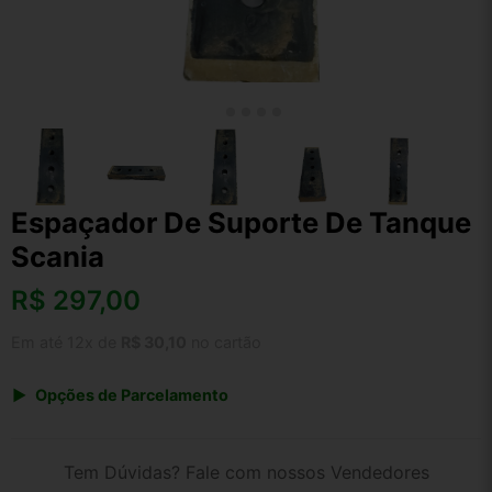
Espaçador De Suporte De Tanque
Scania
R$
297,00
Em até 12x de
R$ 30,10
no cartão
Opções de Parcelamento
1x de R$ 297,00 s/ juros
2x de R$ 159,85
Tem Dúvidas? Fale com nossos Vendedores
3x de R$ 108,14