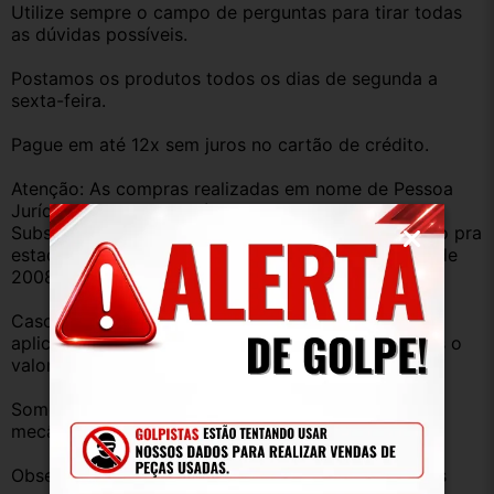
Utilize sempre o campo de perguntas para tirar todas 
as dúvidas possíveis.
Postamos os produtos todos os dias de segunda a 
sexta-feira.
Pague em até 12x sem juros no cartão de crédito.
Atenção: As compras realizadas em nome de Pessoa 
Jurídica estão sujeitas à cobrança de ICMS, 
Substituição Tributária diferença de ICMS de estado pra 
estado conforme Protocolo ICMS 41, de 4 de abril de 
2008.
Caso você tenha dúvidas sobre o percentual a ser 
aplicado, nos consulte através do campo perguntas o 
valor que será acrescentado.
Somos uma empresa com amplo estoque de peças 
mecânica, lataria, acessórios, entre outros.
Observação: Considerando que recebemos veículos 