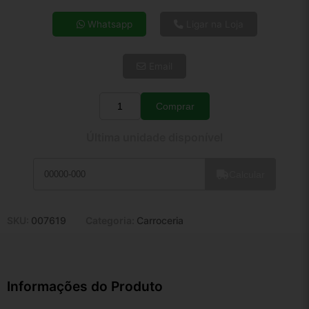
4x de R$ 82,31
Whatsapp
Ligar na Loja
5x de R$ 66,71
6x de R$ 56,26
Email
7x de R$ 48,67
8x de R$ 43,15
9x de R$ 38,84
Comprar
Quantidade
10x de R$ 35,24
Última unidade disponível
11x de R$ 32,43
12x de R$ 30,10
Calcular
SKU:
007619
Categoria:
Carroceria
Informações do Produto