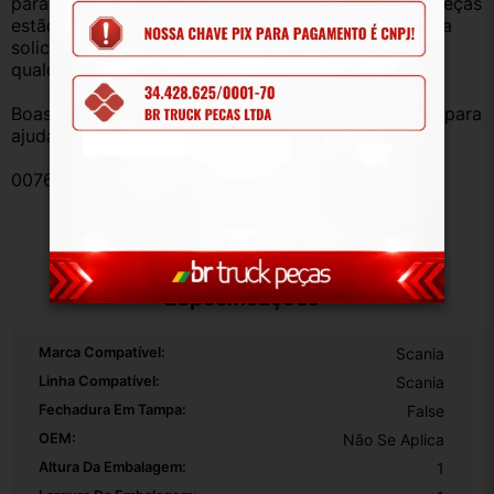
para retirada de peças diariamente, nem todas as peças 
estão anunciadas, desta forma, fique à vontade para 
solicitar qualquer peça, de qualquer veículo, em 
qualquer um de nossos anúncios.
Boas compras e sempre que precisar estamos aqui para 
ajudar!
007619
Especificações
Marca Compatível:
Scania
Linha Compatível:
Scania
Fechadura Em Tampa:
False
OEM:
Não Se Aplica
Altura Da Embalagem:
1