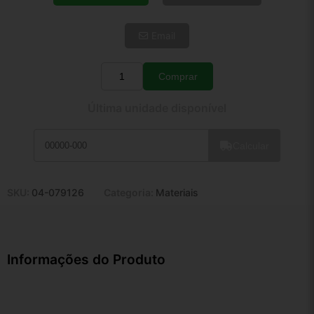
5x de R$ 22,24
6x de R$ 18,75
Email
7x de R$ 16,22
8x de R$ 14,38
9x de R$ 12,95
Comprar
Quantidade
10x de R$ 11,75
Última unidade disponível
11x de R$ 10,81
12x de R$ 10,03
Calcular
SKU:
04-079126
Categoria:
Materiais
Informações do Produto