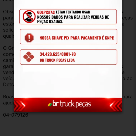
Observação: Considerando que recebemos veículos 
para retirada de peças diariamente, nem todas as peças 
estão anunciadas, desta forma, fique à vontade para 
solicitar qualquer peça, de qualquer veículo, em 
qualquer um de nossos anúncios.
O Grupo Br Truck Peças está há 25 anos 
comercializando peças para caminhões, vans, 
caminhonetes, automóveis e utilitários. Todas com 
garantia de procedência e funcionamento. Produtos 
vendidos somente com Nota Fiscal e proveniente de 
veículo sucata – TODOS devidamente baixados junto ao 
Detran.
Boas compras e sempre que precisar estamos aqui para 
ajudar!
04-079126