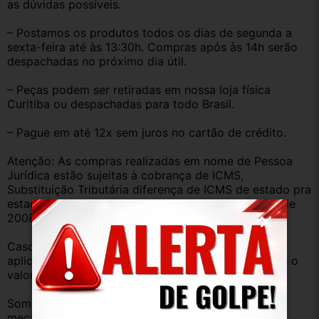
as dúvidas possíveis.
– Postamos os produtos todos os dias de segunda a 
sexta-feira até às 13:30h. Compras após às 14h serão 
despachadas no próximo dia útil.
– Peças podem ser retiradas em nossa loja física 
Curitiba ou despachadas para todo Brasil.
– Pague em até 12x sem juros no cartão de crédito.
Atenção: As compras realizadas em nome de Pessoa 
Jurídica estão sujeitas à cobrança de ICMS, 
Substituição Tributária diferença de ICMS de estado pra 
estado conforme Protocolo ICMS 41, de 4 de abril de 
2008.
Caso você tenha dúvidas sobre o percentual a ser 
aplicado, nos consulte através do campo perguntas o 
valor que será acrescentado.
Somos uma empresa com amplo estoque de peças 
mecânica, lataria, acessórios, entre outros.