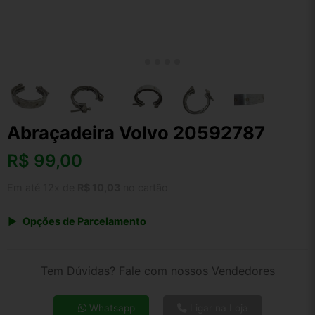
Abraçadeira Volvo 20592787
R$
99,00
Em até 12x de
R$ 10,03
no cartão
Opções de Parcelamento
1x de R$ 99,00 s/ juros
2x de R$ 53,28
Tem Dúvidas? Fale com nossos Vendedores
3x de R$ 36,05
4x de R$ 27,44
Whatsapp
Ligar na Loja