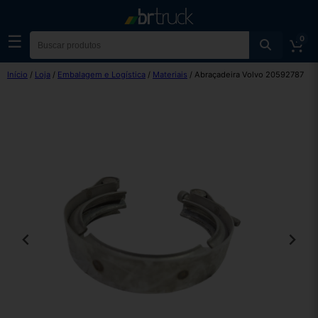
☰
0
Início
/
Loja
/
Embalagem e Logística
/
Materiais
/ Abraçadeira Volvo 20592787