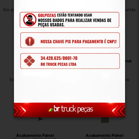
R$
118,00
R$
118,00
Em até 12x de R$ 11,96 no cartão
Em até 12x de R$ 11,96 no cartão
Acabamento Painel
Acabamento Painel Sinotruk
Scania1451781
Wg1642160230
R$
396,00
R$
198,00
Em até 12x de R$ 40,13 no
Em até 12x de R$ 20,07 no
cartão
cartão
Acabamento Painel
Acabamento Painel