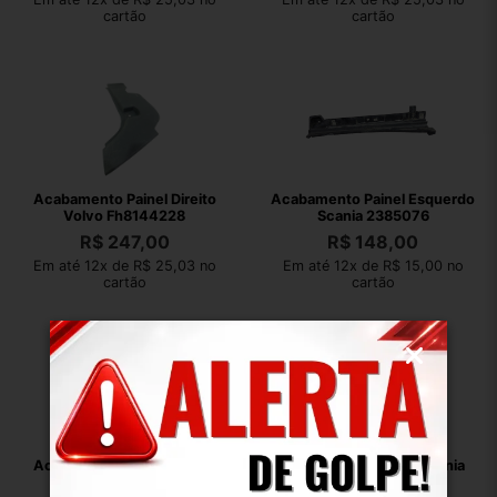
cartão
cartão
Acabamento Painel Direito
Acabamento Painel Esquerdo
Volvo Fh8144228
Scania 2385076
R$
247,00
R$
148,00
Em até 12x de R$ 25,03 no
Em até 12x de R$ 15,00 no
cartão
cartão
Acabamento Painel Scania
Acabamento Painel Scania
1479899
1725469