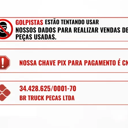
até 12x de R$ 25,23 no cartão
Em até 12x de R$ 25,34 no c
 Negativo Bateria M Benz Axor
Cabo Terra Vw Delivery 917
R$
148,00
R$
120,00
até 12x de R$ 15,00 no cartão
Em até 12x de R$ 12,16 no c