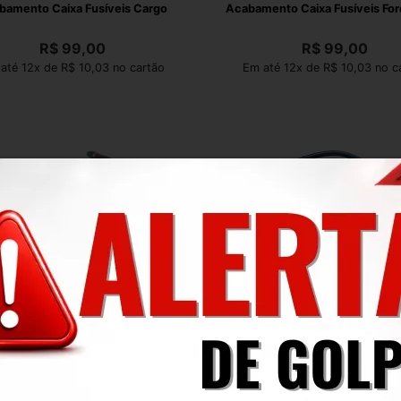
bamento Caixa Fusíveis Cargo
Acabamento Caixa Fusíveis Fo
R$
99,00
R$
99,00
até 12x de R$ 10,03 no cartão
Em até 12x de R$ 10,03 no c
Cabo Bateria Daf Xf
Cabo Bateria DAF Xf 530 2
R$
249,00
R$
250,00