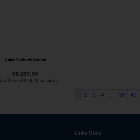
Caixa Fusiveis Scania
R$
289,00
até 12x de R$ 29,29 no cartão
1
2
3
4
…
39
40
Links Úteis