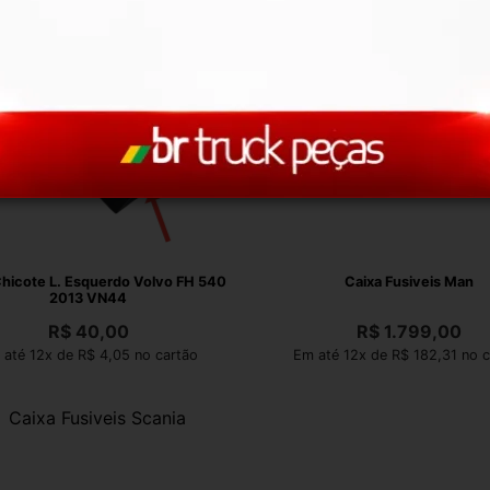
Chicote L. Esquerdo Volvo FH 540
Caixa Fusiveis Man
2013 VN44
R$
40,00
R$
1.799,00
 até 12x de R$ 4,05 no cartão
Em até 12x de R$ 182,31 no c