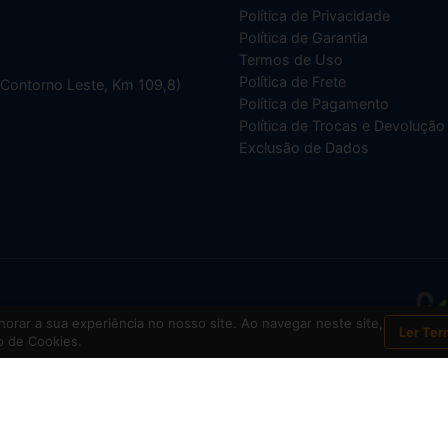
Política de Privacidade
Política de Garantia
Termos de Uso
Política de Frete
(Contorno Leste, Km 109,8)
Política de Pagamento
Política de Trocas e Devolução
Exclusão de Dados
001-70
orar a sua experiência no nosso site. Ao navegar neste site,
Ler Ter
 de Cookies.