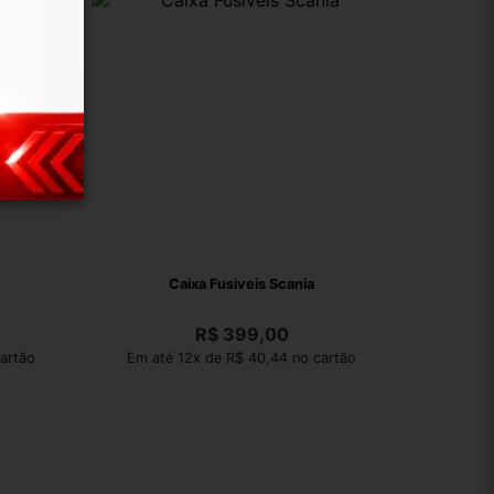
Caixa Fusiveis Scania
R$
399,00
artão
Em até 12x de R$ 40,44 no cartão