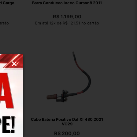
rd Cargo
Barra Conducao Iveco Cursor 8 2011
R$
1.199,00
artão
Em até 12x de R$ 121,51 no cartão
023
Cabo Bateria Positivo Daf Xf 480 2021
VO29
R$
200,00