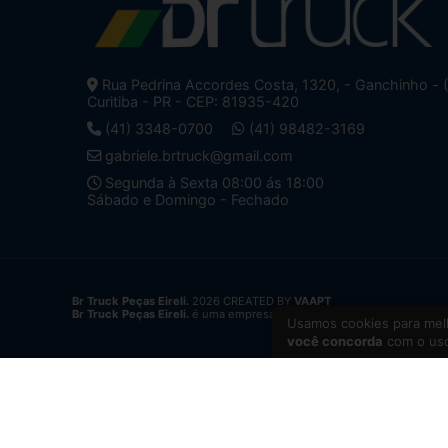
Rua Pedrina Accordes Costa, 1320, - Ganchinho - 
Curitiba - PR - CEP: 81935-420
(41) 3348-0700
(41) 98482-3169
gabriele.brtruck@gmail.com
Segunda à Sexta 08:00 ás 18:00
Sábado e Domingo - Fechado
Br Truck Peças Eireli.
2026 CREATED BY
VAAPT
Br Truck Peças Eireli.
é uma empresa inscrita no CNPJ
34.428.625/0
Usamos cookies para melh
você concorda
com o uso