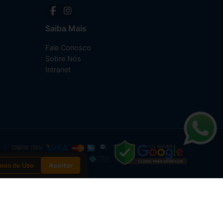
Saiba Mais
Fale Conosco
Sobre Nós
Intranet
mos de Uso
Aceitar