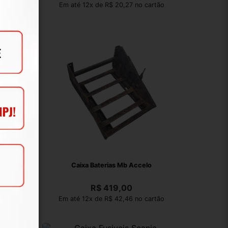
artão
Em até 12x de R$ 20,27 no cartão
0 2019
Caixa Baterias Mb Accelo
R$
419,00
artão
Em até 12x de R$ 42,46 no cartão