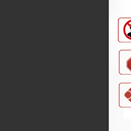
Em 
Cabo
Em 