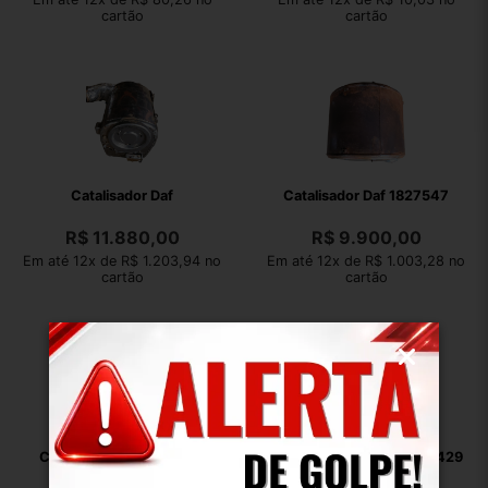
cartão
cartão
Catalisador Daf
Catalisador Daf 1827547
R$
11.880,00
R$
9.900,00
Em até 12x de R$ 1.203,94 no
Em até 12x de R$ 1.003,28 no
cartão
cartão
Catalisador Daf 1827547
Catalisador Ford Cargo 2429
5307838