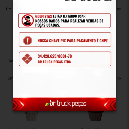
R$
9.900,00
R$
5.940,00
Em até 12x de R$ 1.003,28 no
Em até 12x de R$ 601,97 no
cartão
cartão
Catalisador Ford Cargo 816
Catalisador Iveco
Cc455j256aa
5802348593
R$
4.950,00
R$
5.445,00
Em até 12x de R$ 501,64 no
Em até 12x de R$ 551,81 no
cartão
cartão