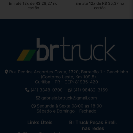
Em até 12x de R$ 28,27 no
Em até 12x de R$ 35,37 no
cartão
cartão
Rua Pedrina Accordes Costa, 1320, Barracão 1 - Ganchinho
- (Contorno Leste, Km 109,8)
Curitiba - PR - CEP: 81935-420
(41) 3348-0700
(41) 98482-3169
gabriele.brtruck@gmail.com
Segunda à Sexta 08:00 ás 18:00
Sábado e Domingo - Fechado
Links Úteis
Br Truck Peças Eireli.
nas redes