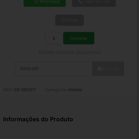
Whatsapp
Ligar na Loja
5x de R$ 26,51
6x de R$ 22,35
Email
7x de R$ 19,34
8x de R$ 17,14
9x de R$ 15,43
Comprar
Quantidade
10x de R$ 14,00
Última unidade disponível
11x de R$ 12,89
12x de R$ 11,96
Calcular
SKU:
03-081011
Categoria:
Interior
Informações do Produto