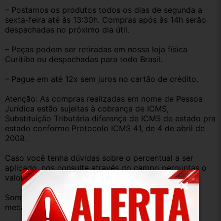
– Postamos os produtos todos os dias de segunda a 
sexta-feira até às 13:30h. Compras após às 14h serão 
despachadas no próximo dia útil.
– Peças podem ser retiradas em nossa loja física 
Curitiba ou despachadas para todo Brasil.
– Pague em até 12x sem juros no cartão de crédito.
Atenção: As compras realizadas em nome de Pessoa 
Jurídica estão sujeitas à cobrança de ICMS, 
Substituição Tributária diferença de ICMS de estado pra 
estado conforme Protocolo ICMS 41, de 4 de abril de 
2008.
Caso você tenha dúvidas sobre o percentual a ser 
aplicado, nos consulte através do campo perguntas o 
valor que será acrescentado.
Somos uma empresa com amplo estoque de peças 
mecânica, lataria, acessórios, entre outros.