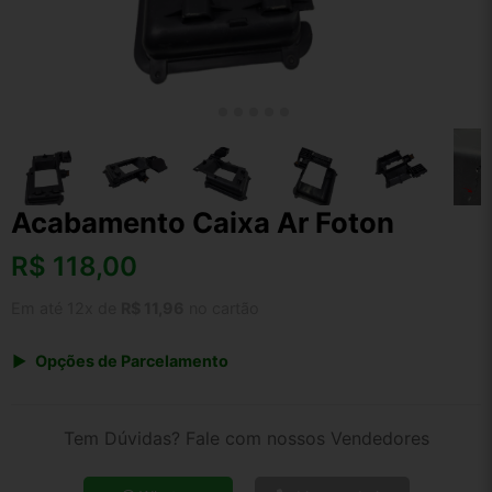
Acabamento Caixa Ar Foton
R$
118,00
Em até 12x de
R$ 11,96
no cartão
Opções de Parcelamento
1x de R$ 118,00 s/ juros
2x de R$ 63,51
Tem Dúvidas? Fale com nossos Vendedores
3x de R$ 42,96
4x de R$ 32,70