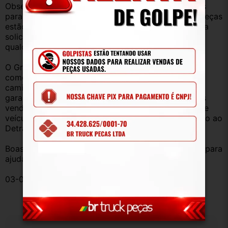
Observação: Considerando que recebemos veículos 
para retirada de peças diariamente, nem todas as peças 
estão anunciadas, desta forma, fique à vontade para 
solicitar qualquer peça, de qualquer veículo, em 
qualquer um de nossos anúncios.
O Grupo Br Truck Peças está há 25 anos 
comercializando peças para caminhões, vans, 
caminhonetes, automóveis e utilitários. Todas com 
garantia de procedência e funcionamento. Produtos 
vendidos somente com Nota Fiscal e proveniente de 
veículo sucata – TODOS devidamente baixados junto ao 
Detran.
Boas compras e sempre que precisar estamos aqui para 
ajudar!
03-081011