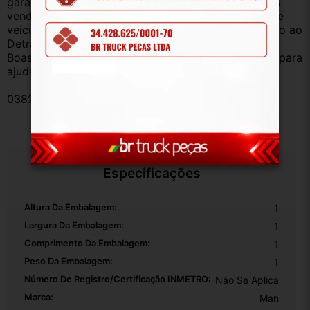
garantia de procedência e funcionamento. Produtos 
vendidos somente com Nota Fiscal e proveniente de 
veículo sucata – TODOS devidamente baixados junto ao 
Detran.
Boas compras e sempre que precisar estamos aqui para 
ajudar!
038214
Especificações
Altura Da Embalagem:
1
Largura Da Embalagem:
1
Comprimento Da Embalagem:
1
Peso Da Embalagem:
1
Número De Registro/certificação INMETRO:
Não Se Aplica
Marca:
Man