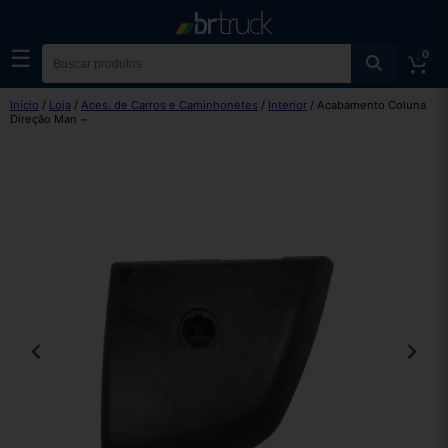
☰
0
Início
/
Loja
/
Aces. de Carros e Caminhonetes
/
Interior
/ Acabamento Coluna
Direção Man ~