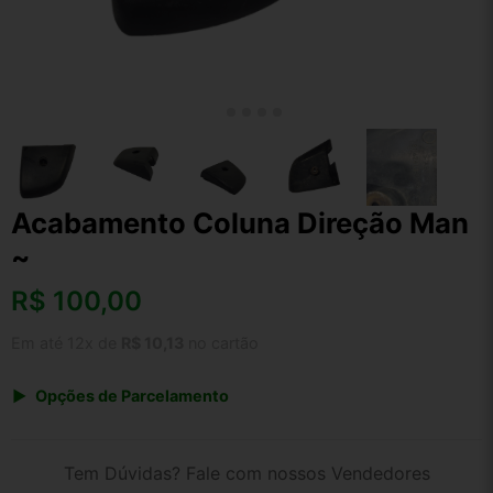
Acabamento Coluna Direção Man
~
R$
100,00
Em até 12x de
R$ 10,13
no cartão
Opções de Parcelamento
1x de R$ 100,00 s/ juros
2x de R$ 53,82
Tem Dúvidas? Fale com nossos Vendedores
3x de R$ 36,41