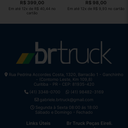
R$
399,00
R$
98,00
Em até 12x de R$ 40,44 no
Em até 12x de R$ 9,93 no cartão
cartão
Rua Pedrina Accordes Costa, 1320, Barracão 1 - Ganchinho
- (Contorno Leste, Km 109,8)
Curitiba - PR - CEP: 81935-420
(41) 3348-0700
(41) 98482-3169
gabriele.brtruck@gmail.com
Segunda à Sexta 08:00 ás 18:00
Sábado e Domingo - Fechado
Links Úteis
Br Truck Peças Eireli.