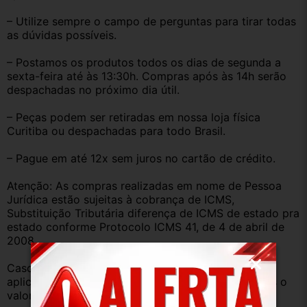
– Utilize sempre o campo de perguntas para tirar todas 
as dúvidas possíveis.
– Postamos os produtos todos os dias de segunda a 
sexta-feira até às 13:30h. Compras após às 14h serão 
despachadas no próximo dia útil.
– Peças podem ser retiradas em nossa loja física 
Curitiba ou despachadas para todo Brasil.
– Pague em até 12x sem juros no cartão de crédito.
Atenção: As compras realizadas em nome de Pessoa 
Jurídica estão sujeitas à cobrança de ICMS, 
Substituição Tributária diferença de ICMS de estado pra 
estado conforme Protocolo ICMS 41, de 4 de abril de 
2008.
Caso você tenha dúvidas sobre o percentual a ser 
aplicado, nos consulte através do campo perguntas o 
valor que será acrescentado.