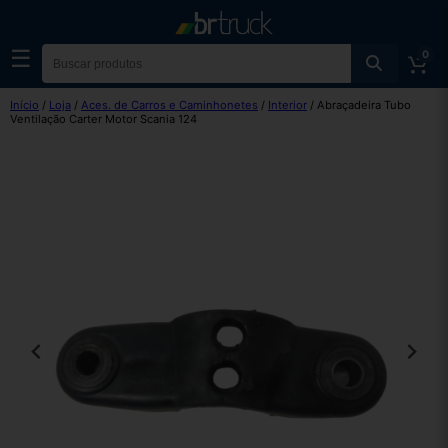
☰
0
Início
/
Loja
/
Aces. de Carros e Caminhonetes
/
Interior
/ Abraçadeira Tubo
Ventilação Carter Motor Scania 124