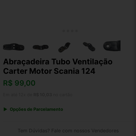
Abraçadeira Tubo Ventilação
Carter Motor Scania 124
R$
99,00
Em até 12x de
R$ 10,03
no cartão
Opções de Parcelamento
1x de R$ 99,00 s/ juros
2x de R$ 53,28
Tem Dúvidas? Fale com nossos Vendedores
3x de R$ 36,05