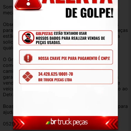
Somos uma empresa com amplo estoque de peças 
mecânica, lataria, acessórios, entre outros.
Observação: Considerando que recebemos veículos 
para retirada de peças diariamente, nem todas as peças 
estão anunciadas, desta forma, fique à vontade para 
solicitar qualquer peça, de qualquer veículo, em 
qualquer um de nossos anúncios.
O Grupo Br Truck Peças está há 25 anos 
comercializando peças para caminhões, vans, 
caminhonetes, automóveis e utilitários. Todas com 
garantia de procedência e funcionamento. Produtos 
vendidos somente com Nota Fiscal e proveniente de 
veículo sucata – TODOS devidamente baixados junto ao 
Detran.
Boas compras e sempre que precisar estamos aqui para 
ajudar!
052987