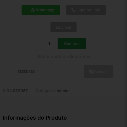
4x de R$ 27,44
Whatsapp
Ligar na Loja
5x de R$ 22,24
6x de R$ 18,75
Email
7x de R$ 16,22
8x de R$ 14,38
9x de R$ 12,95
Comprar
Quantidade
10x de R$ 11,75
Última unidade disponível
11x de R$ 10,81
12x de R$ 10,03
Calcular
SKU:
052987
Categoria:
Interior
Informações do Produto