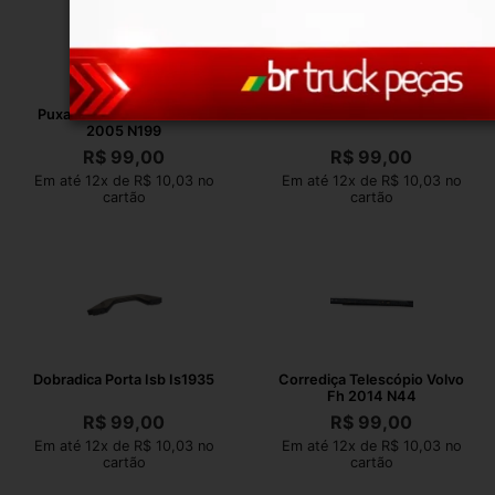
Puxador Porta Scania 124
Dobradica Porta Isb Is1935
2005 N199
R$
99,00
R$
99,00
Em até 12x de R$ 10,03 no
Em até 12x de R$ 10,03 no
cartão
cartão
Dobradica Porta Isb Is1935
Corrediça Telescópio Volvo
Fh 2014 N44
R$
99,00
R$
99,00
Em até 12x de R$ 10,03 no
Em até 12x de R$ 10,03 no
cartão
cartão