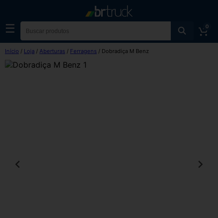
☰
0
Início
/
Loja
/
Aberturas
/
Ferragens
/ Dobradiça M Benz